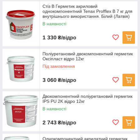
Стіз В Герметик акриловий
однокомпонентний Tenax Profflex B 7 кг для
внутрішнього використання. Білий (Латвія)
В наявності
1 330
₴/відро
Поліуретановий двокомпонентний герметик
Оксіпласт відро 12кг
Під замовлення
3 060
₴/відро
Двокомпонентний поліуретановий герметик
IPS PU 2K відро 12кг
В наявності
2 743
₴/відро
Однокомпонентний акрилатний герметик