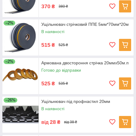
370
₴
380 ₴
–2%
Ущільнювач стрічковий ППЕ 5мм*70мм*20м
В наявності
515
₴
525 ₴
–2%
Армована двостороння стрічка 20ммх50м.п
Готово до відправки
525
₴
535 ₴
–26%
Ущільнювач під профнастил 20мм
В наявності
28
від
₴
від 38 ₴