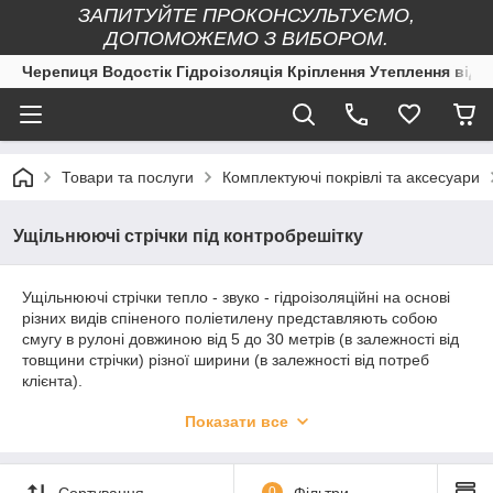
ЗАПИТУЙТЕ ПРОКОНСУЛЬТУЄМО,
ДОПОМОЖЕМО З ВИБОРОМ.
Черепиця Водостік Гідроізоляція Кріплення Утеплення від 
Товари та послуги
Комплектуючі покрівлі та аксесуари
Ущільнюючі стрічки під контробрешітку
Ущільнюючі стрічки тепло - звуко - гідроізоляційні на основі
різних видів спіненого поліетилену представляють собою
смугу в рулоні довжиною від 5 до 30 метрів (в залежності від
товщини стрічки) різної ширини (в залежності від потреб
клієнта).
Пропонуємо великий асортимент тепло - звуко -
Показати все
гідроізоляційних стрічок:
- матеріал основи – газоспінений поліетилен НПЕ,
хімічноспінений - ППЕ НХ, фізичноспінений – ППЕ;
Сортування
0
Фільтри