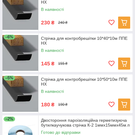
НХ
В наявності
230
₴
240 ₴
–6%
Стрічка для контробрешітки 10*40*10м ППЕ
НХ
В наявності
145
₴
155 ₴
–5%
Стрічка для контробрешітки 10*50*10м ППЕ
НХ
В наявності
180
₴
190 ₴
–2%
Двостороння пароізоляційна герметизуюча
бутилкаучукова стрічка К-2 1ммх15ммх45м.п
Готово до відправки