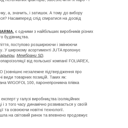
у, а, значить, і затишок. А тому до вибору
тися? Насамперед слід спиратися на досвід
MARMA
,
є одними з найбільших виробників різних
го будівництва.
оліття, поступово розширюючи і змінюючи
ру. У широкому асортименті JUTA пропонує
барьеры
,
Мембрани SD
.
ароізоляції від польської компанії FOLIAREX,
ISO (зовнішнє незалежне підтвердження про
ні види товарних позицій. Таких як:
рана WIGOFOL 100, паронепроникна плівка
експерт у галузі виробництва ізоляційних
 і з того часу динамічно розвивається у своїй
ї та освоюючи новітні технології.
шла на світовий ринок та впевнено продовжує