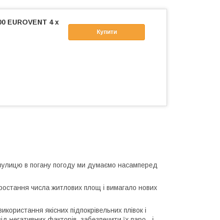
00 EUROVENT 4 х
Купити
 вулицю в погану погоду ми думаємо насамперед
ростання числа житлових площ і вимагало нових
икористання якісних підпокрівельних плівок і
д негативних факторів, забезпечити їх паро - і