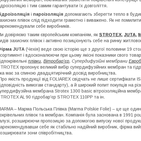
ідроізоляцію і тим самим гарантувати їх довголіття.
ідроізоляція
і
пароізоляція
допомагають зберегти тепло в будинк
ахисних плівок слід підходити грамотно і виважено. Як не помили
арекомендували себе виробників.
и довіряємо таким європейським компаніям, як
STROTEX
,
JUTA
,
идів захисних плівок і активно позиціонують себе на ринку житлово
Фірма JUTA
(Чехія) веде свою історію ще з другої половини 19 ст
сортимент і вдосконалюючи при цьому якісні показники свого това
ідпокрівельні
плівки
,
Вітробар'єр
, Супердифузійні мембрани
Евро
TROTEX пропонує великий вибір супердифузійних мембран та гідроп
ка має за спиною двадцятирічний досвід виробництва.
ро якість продукції від FOLIAREX свідчать не лише сертифікати 
ідповідність вимогам стандарту), а й широкий попит покупців на різ
упердифузійна мембрана Strotex 1300 basic вітроізоляційна мемб
TROTEX AL 90 гідробар'єр STROTEX 110PP та ін.
ARMA – Марма Польська Плівка (Marma Polskie Folie) – це ще один 
окрівельних плівок та мембран. Компанія була заснована в 1991 році
алузі, розширюючи пропозицію за допомогою випуску нової продукці
арекомендувавши себе як стабільно надійний виробник, фірма вий
озширювати зони співробітництва.