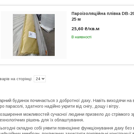
Пароізоляційна плівка DB-2
25 м
25,60 ₴/кв.м
В наявності
арний будинок починається з добротної даху. Навіть виходячи на
ро парасолі, здатного надійно укрити від снігу, дощу і вітру.
озширення можливостей сучасної людини призвело до стрімкого з
ехнологічних рішень для їх облаштування.
ьогодні складно собі уявити повноцінне функціонування даху без в
ифузійних мембран, покликаних захистити покрівельні конструкції ві