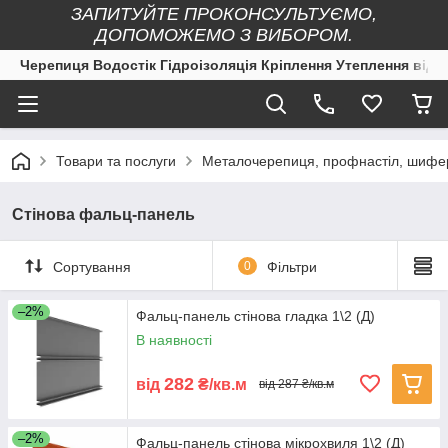
ЗАПИТУЙТЕ ПРОКОНСУЛЬТУЄМО,
ДОПОМОЖЕМО З ВИБОРОМ.
Черепиця Водостік Гідроізоляція Кріплення Утеплення від 
Товари та послуги
Металочерепиця, профнастіл, шифер,
Стінова фальц-панель
Сортування
0
Фільтри
–2%
Фальц-панель стінова гладка 1\2 (Д)
В наявності
282
від
₴/кв.м
від 287 ₴/кв.м
–2%
Фальц-панель стінова мікрохвиля 1\2 (Д)