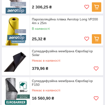
2 306,25
₴
Пароізоляційна плівка Aerotop Long VP200
4m x 25m
В наявності
25,32
₴
Супердифузійна мембрана Євробар'єр
Solar
Немає в наявності
379,96
₴
Супердифузійна мембрана Євробар'єр
F150
Немає в наявності
16 560,90
₴