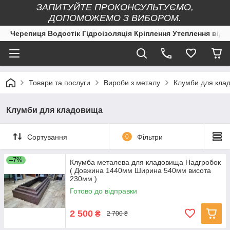
ЗАПИТУЙТЕ ПРОКОНСУЛЬТУЄМО,
ДОПОМОЖЕМО З ВИБОРОМ.
Черепиця Водостік Гідроізоляція Кріплення Утеплення від 
Товари та послуги
Вироби з металу
Клумби для кла
Клумби для кладовища
Сортування
0
Фільтри
–7%
Клумба металева для кладовища Надгробок
( Довжина 1440мм Ширина 540мм висота
230мм )
Готово до відправки
2 500
₴
2 700 ₴