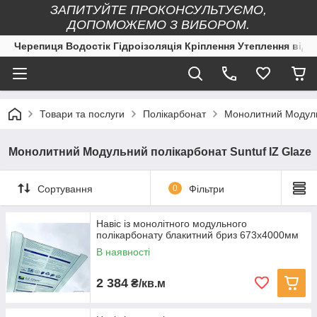
ЗАПИТУЙТЕ ПРОКОНСУЛЬТУЄМО,
ДОПОМОЖЕМО З ВИБОРОМ.
Черепиця Водостік Гідроізоляція Кріплення Утеплення від 
Товари та послуги
Полікарбонат
Монолитний Модульн
Монолитний Модульний полікарбонат Suntuf IZ Glaze
Сортування
0
Фільтри
Навіс із монолітного модульного
полікарбонату блакитний бриз 673х4000мм
В наявності
2 384
₴/кв.м