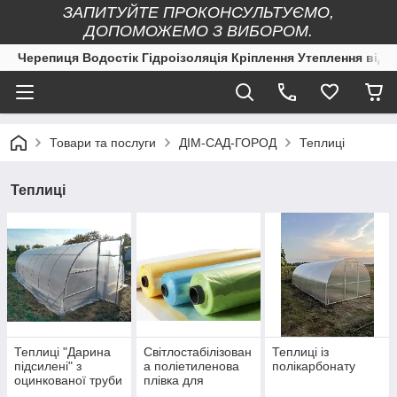
ЗАПИТУЙТЕ ПРОКОНСУЛЬТУЄМО,
ДОПОМОЖЕМО З ВИБОРОМ.
Черепиця Водостік Гідроізоляція Кріплення Утеплення від 
Товари та послуги
ДІМ-САД-ГОРОД
Теплиці
Теплиці
Теплиці "Дарина
Світлостабілізован
Теплиці із
підсилені" з
а поліетиленова
полікарбонату
оцинкованої труби
плівка для
30*30*1 мм Весна-
теплиць.