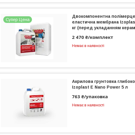
Двокомпонентна полімерц
Супер Цена
еластична мембрана Izoplast
кг (перед укладанням керам
2 470 ₴/комплект
Немає в наявності
Акрилова грунтовка глибок
Izoplast E Nano Power 5 л
763 ₴/упаковка
Немає в наявності