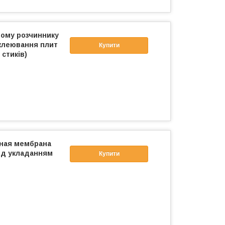
ному розчиннику
иклеювання плит
Купити
 стиків)
ная мембрана
еред укладанням
Купити