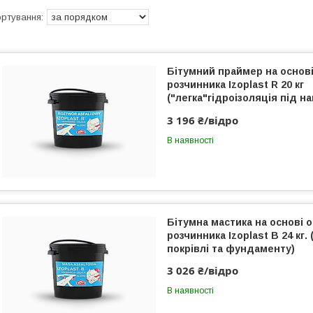
Бітумний праймер на основі
розчинника Izoplast R 20 кг
("легка"гідроізоляція під 
рубероїд)
3 196 ₴/відро
В наявності
Бітумна мастика на основі о
розчинника Izoplast B 24 кг.
покрівлі та фундаменту)
3 026 ₴/відро
В наявності