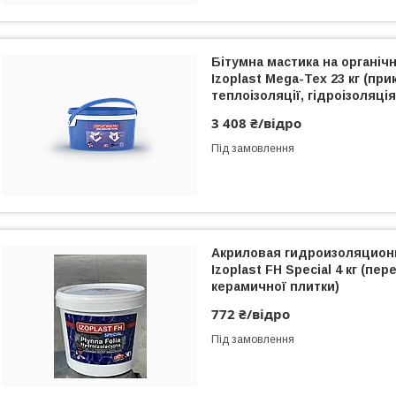
Бітумна мастика на органіч
Izoplast Mega-Tex 23 кг (пр
теплоізоляції, гідроізоляція
3 408 ₴/відро
Під замовлення
Акриловая гидроизоляцион
Izoplast FH Special 4 кг (п
керамичної плитки)
772 ₴/відро
Під замовлення