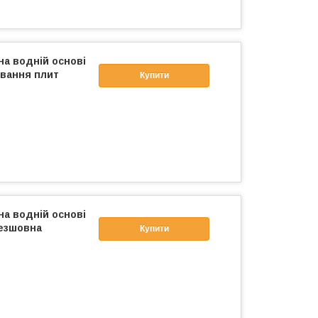
на водній основі
ювання плит
Купити
на водній основі
безшовна
Купити