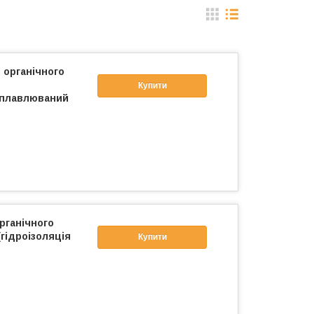
 органічного
Купити
наплавлюваний
рганічного
 (гідроізоляція
Купити