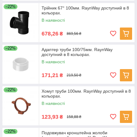
–22%
Трійник 67° 100мм. RaynWay доступний в 8
кольорах.
В наявності
678,26
₴
869,56 ₴
–22%
Адаптер труби 100/75мм. RaynWay
доступний в 8 кольорах.
В наявності
171,21
₴
219,50 ₴
–22%
Хомут труби 100мм. RaynWay доступний в 8
кольорах.
В наявності
123,93
₴
158,88 ₴
–22%
Подовжувач кронштейна жолоби