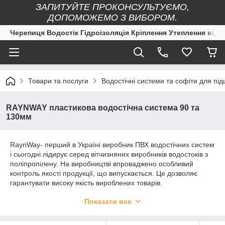
ЗАПИТУЙТЕ ПРОКОНСУЛЬТУЄМО,
ДОПОМОЖЕМО З ВИБОРОМ.
Черепиця Водостік Гідроізоляція Кріплення Утеплення від 
Товари та послуги
Водостічні системи та софіти для під
RAYNWAY пластикова водостічна система 90 та
130мм
RaynWay- перший в Україні виробник ПВХ водостічних систем
і сьогодні лідирує серед вітчизняних виробників водостоків з
поліпропілену. На виробництві впроваджено особливий
контроль якості продукції, що випускається. Це дозволяє
гарантувати високу якість вироблених товарів.
Конкурентоспроможна ціна та висока якість дозволяють
Показати все
радувати своїх споживачів. Широкий асортимент елементів
системи, лінійка з 8 кольорів водостоку, а також наявність
аксесуарів, дозволяє підібрати оптимальне рішення для