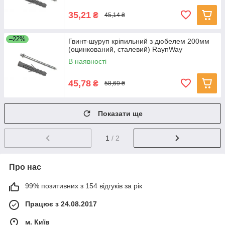
35,21
₴
45,14 ₴
–22%
Гвинт-шуруп кріпильний з дюбелем 200мм
(оцинкований, сталевий) RaynWay
В наявності
45,78
₴
58,69 ₴
Показати ще
1
/ 2
Про нас
99% позитивних з 154 відгуків за рік
Працює з 24.08.2017
м. Київ