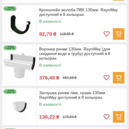
–22%
Кронштейн жолоба ПВХ 130мм. RaynWay
доступний в 8 кольорах.
В наявності
92,70
₴
118,85 ₴
–22%
Воронка ринви 130мм. RaynWay (для
скидання води в трубу) доступний в 8
кольорах.
В наявності
376,49
₴
482,68 ₴
–22%
Заглушка ринви ліва, права 130мм.
RaynWay доступний в 8 кольорах.
В наявності
136,22
₴
174,64 ₴