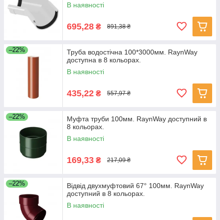
В наявності
695,28
₴
891,38 ₴
–22%
Труба водостічна 100*3000мм. RaynWay
доступна в 8 кольорах.
В наявності
435,22
₴
557,97 ₴
–22%
Муфта труби 100мм. RaynWay доступний в
8 кольорах.
В наявності
169,33
₴
217,09 ₴
–22%
Відвід двухмуфтовий 67° 100мм. RaynWay
доступний в 8 кольорах.
В наявності