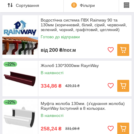
кожного даху, незалежно від розміру, конфігурації і кольору
Сортування
0
Фільтри
покрівлі.
Водостічна система ПВХ Rainway 90 та
130мм (коричневий, білий, сірий, червоний,
зелений, чорний, графітовий, цегляний)
Готово до відправки
200
від
₴/пог.м
–22%
Жолоб 130*3000мм RaynWay
В наявності
334,86
₴
429,31 ₴
–22%
Муфта жолоба 130мм. (з'єднання жолоба)
RaynWay lоступний в 8 кольорах.
В наявності
258,24
₴
331,08 ₴