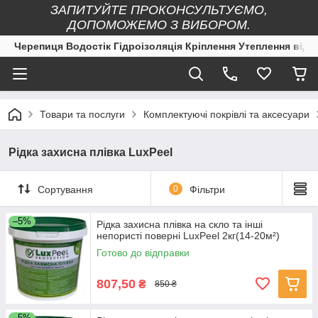
ЗАПИТУЙТЕ ПРОКОНСУЛЬТУЄМО,
ДОПОМОЖЕМО З ВИБОРОМ.
Черепиця Водостік Гідроізоляція Кріплення Утеплення від 
Товари та послуги
Комплектуючі покрівлі та аксесуари
Рідка захисна плівка LuxPeel
Сортування
0
Фільтри
–5%
Рідка захисна плівка на скло та інші
непористі поверні LuxPeel 2кг(14-20м²)
Готово до відправки
807,50
₴
850 ₴
–5%