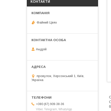
КОНТАКТИ
Файний Цвях
Андрій
провулок, Херсонський 1, Київ,
Україна
С
С
+380 (67) 909-38-36
б
Viber, Telegram, WhatsApp