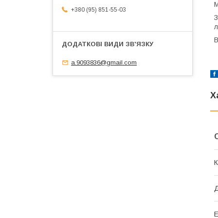
М
+380 (95) 851-55-03
З
л
В
a.9093836@gmail.com
Х
К
Е