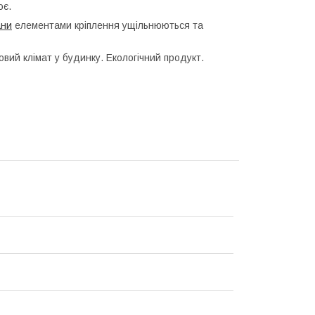
ює.
ани
елементами кріплення ущільнюються та
ровий клімат у будинку. Екологічний продукт.