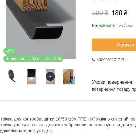
180 ₴
190 ₴
В наявності
Код:
хім
Купити
–5%
Залишилось
0
0
днів
0
0
0
0
0
0
+380962171747
повернення товару п
трічка для контробрешітки 10*50*10м ППЕ НХ( хімічно спінений пол
трічка ущільнювальна для контробрешітки, застосовується для ущіл
удівельних конструкціцях.