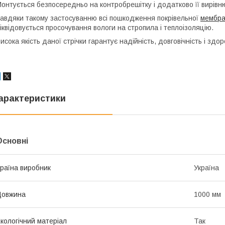
онтується безпосередньо на контробрешітку і додатково її вирівн
авдяки такому застосуванню всі пошкодження покрівельної
мембр
іквідовується просочування вологи на стропила і теплоізоляцію.
исока якість даної стрічки гарантує надійність, довговічність і здо
арактеристики
Основні
раїна виробник
Україна
Довжина
1000 мм
кологічний матеріал
Так