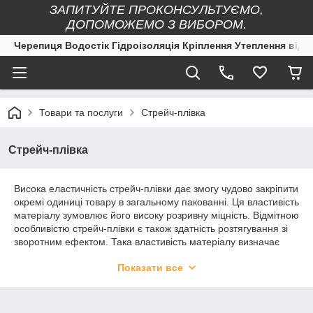
ЗАПИТУЙТЕ ПРОКОНСУЛЬТУЄМО,
ДОПОМОЖЕМО З ВИБОРОМ.
Черепиця Водостік Гідроізоляція Кріплення Утеплення від 
Товари та послуги
Стрейч-плівка
Стрейч-плівка
Висока еластичність стрейч-плівки дає змогу чудово закріпити
окремі одиниці товару в загальному пакованні. Ця властивість
матеріалу зумовлює його високу розривну міцність. Відмітною
особливістю стрейч-плівки є також здатність розтягування зі
зворотним ефектом. Така властивість матеріалу визначає
одну з найважливіших характеристик — престрейч, або
Показати все
розтягнення плівки, яке відбувається перед обвиткою того чи
іншого вантажу. Обмотуючи палети, плівку піддають
розтягуванню. У процесі повернення плівки у початковий
стан, утворюється «утримувальна сила», що забезпечує