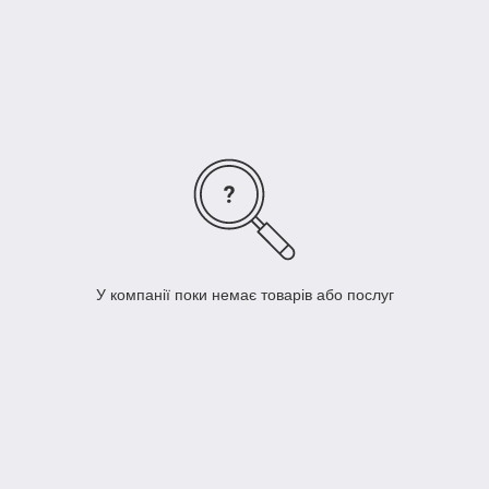
скріплення вантажу.
Розтягуючись, стрейч-плівка збільшується до 4-х і більше
разів.
Не менш корисною властивістю стрейч-плівки є прилипання
шарів матеріалу один до одного, що дає змогу зробити
герметичне та щільне паковання.
У компанії поки немає товарів або послуг