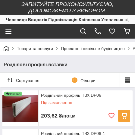
ЗАПИТУЙТЕ ПРОКОНСУЛЬТУЄМО,
ДОПОМОЖЕМО З ВИБОРОМ.
Черепиця Водостік Гідроізоляція Кріплення Утеплення від 
Товари та послуги
Проектне і цивільне будівництво
Р
Розділові профілі-вставки
Сортування
0
Фільтри
Новинка
Роздільний профіль ПВХ DP06
Під замовлення
203,62
₴/пог.м
Роздільний профіль ПВХ DP06-1