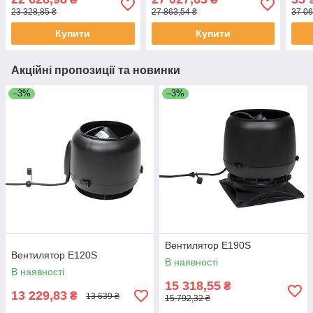
23 328,85 ₴
27 863,54 ₴
37 06
Купити
Купити
Акційні пропозиції та новинки
–3%
–3%
Вентилятор E190S
Вентилятор E120S
В наявності
В наявності
15 318,55
₴
13 229,83
₴
13 639 ₴
15 792,32 ₴