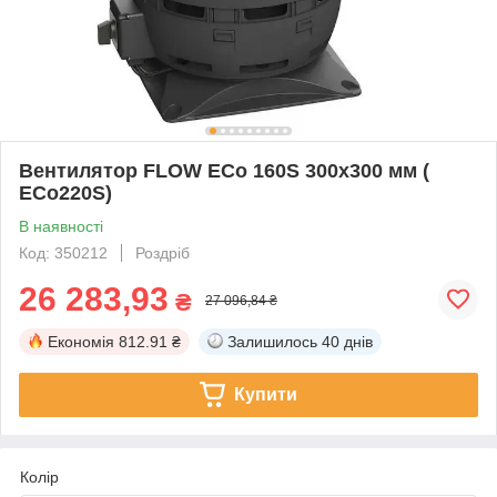
Вентилятор FLOW ECo 160S 300х300 мм (
ECo220S)
В наявності
Код: 350212
Роздріб
26 283,93
₴
27 096,84 ₴
Економія
812.91 ₴
Залишилось
40 днів
Купити
Колір