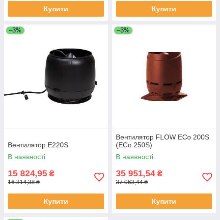
Купити
Купити
–3%
–3%
Вентилятор FLOW ECo 200S
Вентилятор E220S
(ECo 250S)
В наявності
В наявності
15 824,95
35 951,54
₴
₴
16 314,38 ₴
37 063,44 ₴
Купити
Купити