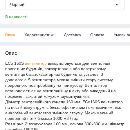
Чорний
В наявності
Опис
Характеристики
Доставка
Оплата
Умови п
Опис
ECo 160S
вентилятор
використовується для вентиляції
приватних будинків, поквартирною або поверховому
вентиляції багатоквартирних будинків та установ. З
допомогою S вентилятора можна змінити стару систему
природного повітрообміну на примусову. Вентилятор
встановлюється на вентиляційну шахту або виведений на
покрівлю і закритий кожухом шумоглушники.
Діаметр вентиляційного каналу 160 мм. ЕСо160Ѕ вентилятор
на постійному струмі є більш ефективним і економічним, ніж
аналогічний вентилятор змінного струму. Максимальний
повітряний потік близько 1000 м3 / год.
Розміри:
Ø воздуховода 160 мм, основа 300х300 мм, діаметр
патрубка 160/165.