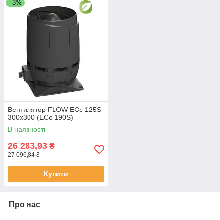
–3%
Вентилятор FLOW ECo 125S
300х300 (ECo 190S)
В наявності
26 283,93
₴
27 096,84 ₴
Купити
Про нас