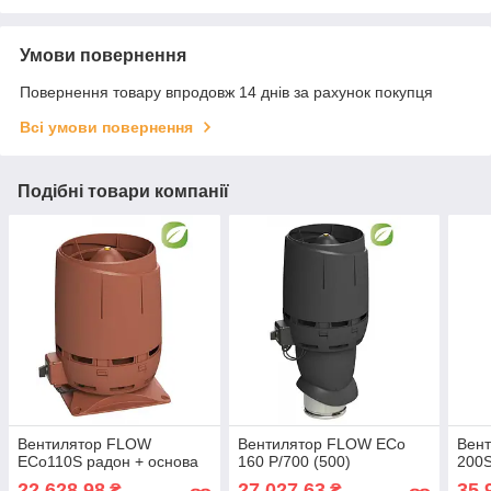
Умови повернення
Повернення товару впродовж 14 днів за рахунок покупця
Всі умови повернення
Подібні товари компанії
Вентилятор FLOW
Вентилятор FLOW ECo
Вен
ECo110S радон + основа
160 P/700 (500)
200S
22 628,98
27 027,63
35 
₴
₴