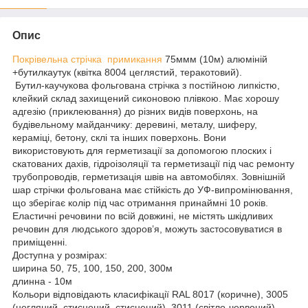
Опис
Покрівельна стрічка примикання
75ммм (10м) алюміній
+бутилкаутук (квітка 8004 цеглястий, теракотовий).
Бутил-каучукова фольгована стрічка з постійною липкістю,
клейкий склад захищений сиконовою плівкою. Має хорошу
адгезію (приклеювання) до різних видів поверхонь, на
будівельному майданчику: деревині, металу, шиферу,
кераміці, бетону, склі та інших поверхонь. Вони
використовують для герметизації за допомогою плоских і
скатованих дахів, гідроізоляції та герметизації під час ремонту
трубопроводів, герметизація швів на автомобілях. Зовнішній
шар стрічки фольгована має стійкість до УФ-випромінювання,
що зберігає колір під час отримання принаймні 10 років.
Еластичні речовини по всій довжині, не містять шкідливих
речовин для людського здоров’я, можуть застосовуватися в
приміщенні.
Доступна у розмірах:
ширина 50, 75, 100, 150, 200, 300м
длинна - 10м
Кольори відповідають класифікації RAL 8017 (коричне), 3005
(цегляний, стиснений, стиснений), 3011 (світло-червоний),