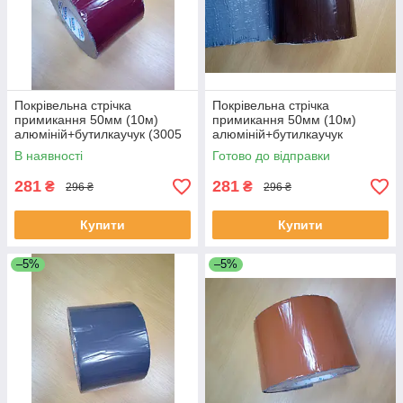
Покрівельна стрічка
Покрівельна стрічка
примикання 50мм (10м)
примикання 50мм (10м)
алюміній+бутилкаучук (3005
алюміній+бутилкаучук
стигла вишня).
(коричневий 8017).
В наявності
Готово до відправки
281
281
₴
₴
296 ₴
296 ₴
Купити
Купити
–5%
–5%