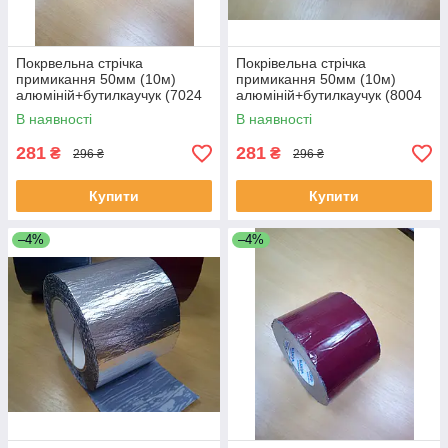
Покрвельна стрічка
Покрівельна стрічка
примикання 50мм (10м)
примикання 50мм (10м)
алюміній+бутилкаучук (7024
алюміній+бутилкаучук (8004
графітовий, темно-сірий).
цеглястий, теракотовий).
В наявності
В наявності
281
281
₴
₴
296 ₴
296 ₴
Купити
Купити
–4%
–4%