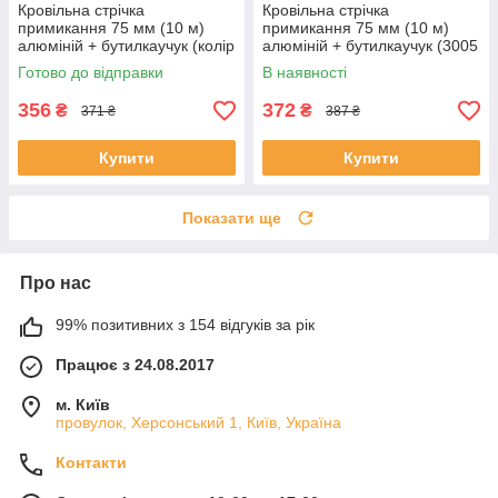
Кровільна стрічка
Кровільна стрічка
примикання 75 мм (10 м)
примикання 75 мм (10 м)
алюміній + бутилкаучук (колір
алюміній + бутилкаучук (3005
алюміній).
стигла вишня).
Готово до відправки
В наявності
356
372
₴
₴
371 ₴
387 ₴
Купити
Купити
Показати ще
Про нас
99% позитивних з 154 відгуків за рік
Працює з 24.08.2017
м. Київ
провулок, Херсонський 1, Київ, Україна
Контакти