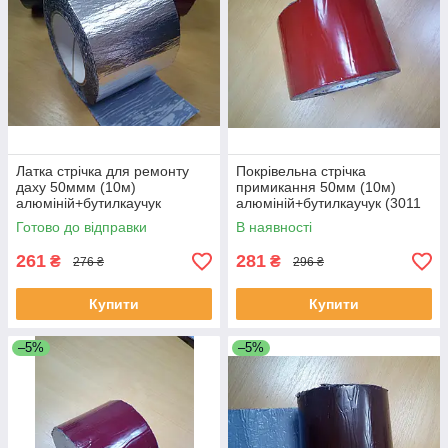
Латка стрічка для ремонту
Покрівельна стрічка
даху 50ммм (10м)
примикання 50мм (10м)
алюміній+бутилкаучук
алюміній+бутилкаучук (3011
(кольор алюміній).
світло-червоний).
Готово до відправки
В наявності
261
281
₴
₴
276 ₴
296 ₴
Купити
Купити
–5%
–5%