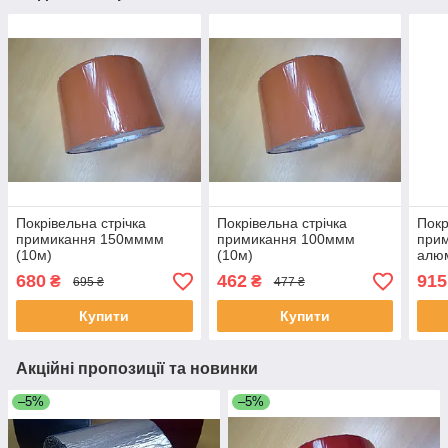
Покрівельна стрічка
Покрівельна стрічка
Покр
примикання 150мммм
примикання 100ммм
прим
(10м)
(10м)
алюм
алюміній+бутилкаучук
алюміній+бутилкаучук
(800
680
462
915
₴
₴
695 ₴
477 ₴
(8004 цеглястий,
(8004 цеглястий,
тера
теракотовий).
теракотовий).
Купити
Купити
Акційні пропозиції та новинки
–5%
–5%