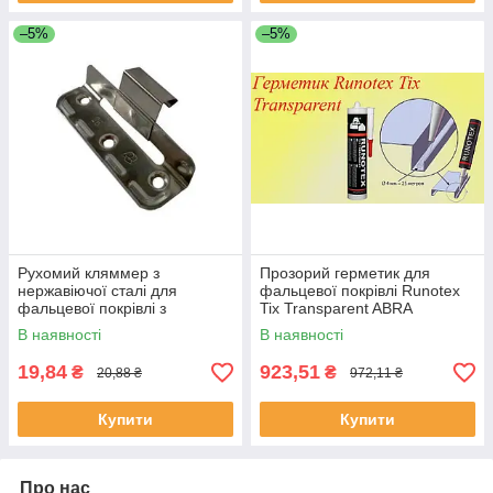
–5%
–5%
Рухомий кляммер з
Прозорий герметик для
нержавіючої сталі для
фальцевої покрівлі Runotex
фальцевої покрівлі з
Tix Transparent ABRA
поглибленим фыксатором під
В наявності
В наявності
шуруп h 25мм
19,84
923,51
₴
₴
20,88 ₴
972,11 ₴
Купити
Купити
Про нас