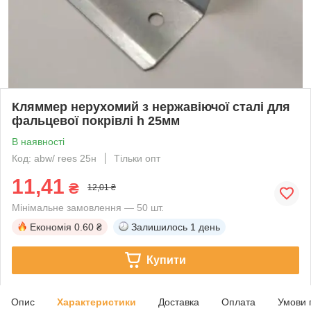
Кляммер нерухомий з нержавіючої сталі для
фальцевої покрівлі h 25мм
В наявності
Код: abw/ rees 25н
Тільки опт
11,41
₴
12,01 ₴
Мінімальне замовлення — 50 шт.
Економія
0.60 ₴
Залишилось
1 день
Купити
Опис
Характеристики
Доставка
Оплата
Умови 