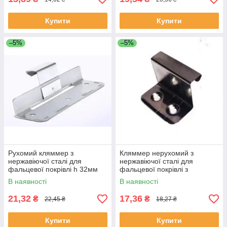
Купити
Купити
–5%
–5%
Рухомий кляммер з
Кляммер нерухомий з
нержавіючої сталі для
нержавіючої сталі для
фальцевої покрівлі h 32мм
фальцевої покрівлі з
поглибленим фіксатором під
В наявності
В наявності
шуруп h 25мм
21,32
17,36
₴
₴
22,45 ₴
18,27 ₴
Купити
Купити