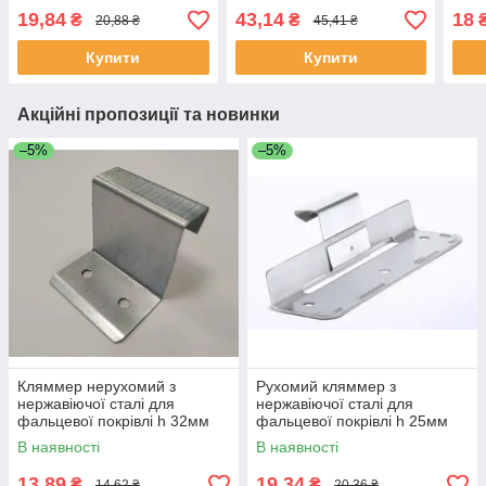
поглибленим фыксатором
покрівлі h 62мм
запо
19,84
43,14
18
₴
₴
20,88 ₴
45,41 ₴
під шуруп h 25мм
пове
Купити
Купити
Акційні пропозиції та новинки
–5%
–5%
Кляммер нерухомий з
Рухомий кляммер з
нержавіючої сталі для
нержавіючої сталі для
фальцевої покрівлі h 32мм
фальцевої покрівлі h 25мм
В наявності
В наявності
13,89
19,34
₴
₴
14,62 ₴
20,36 ₴