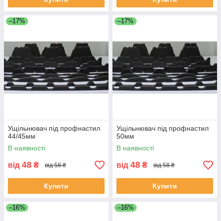
–17%
–17%
Ущільнювач під профнастил
Ущільнювач під профнастил
44/45мм
50мм
В наявності
В наявності
48
48
від
₴
від
₴
від 58 ₴
від 58 ₴
Купити
Купити
–16%
–16%