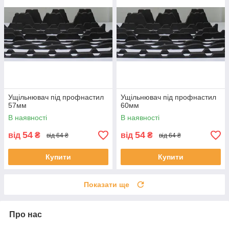
Ущільнювач під профнастил
Ущільнювач під профнастил
57мм
60мм
В наявності
В наявності
54
54
від
₴
від
₴
від 64 ₴
від 64 ₴
Купити
Купити
Показати ще
Про нас