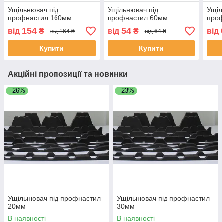
Ущільнювач під
Ущільнювач під
Ущіл
профнастил 160мм
профнастил 60мм
про
154
54
від
₴
від
₴
від
від 164 ₴
від 64 ₴
Купити
Купити
Акційні пропозиції та новинки
–26%
–23%
Ущільнювач під профнастил
Ущільнювач під профнастил
20мм
30мм
В наявності
В наявності