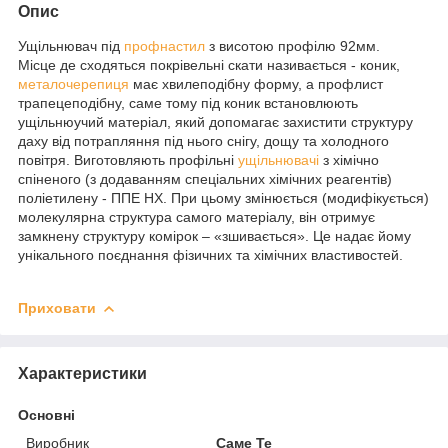
Опис
Ущільнювач під
профнастил
з висотою профілю 92мм.
Місце де сходяться покрівельні скати називається - коник,
металочерепиця
має хвилеподібну форму, а профлист
трапецеподібну, саме тому під коник встановлюють
ущільнюучий матеріал, який допомагає захистити структуру
даху від потрапляння під нього снігу, дощу та холодного
повітря. Виготовляють профільні
ущільнювачі
з хімічно
спіненого (з додаванням спеціальних хімічних реагентів)
поліетилену - ППЕ НХ. При цьому змінюється (модифікується)
молекулярна структура самого матеріалу, він отримує
замкнену структуру комірок – «зшивається». Це надає йому
унікального поєднання фізичних та хімічних властивостей.
Приховати
Характеристики
Основні
Виробник
Саме Те