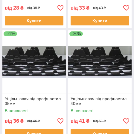
28
33
від
₴
від
₴
від 38 ₴
від 43 ₴
Купити
Купити
–22%
–20%
Ущільнювач під профнастил
Ущільнювач під профнастил
35мм
40мм
В наявності
В наявності
36
41
від
₴
від
₴
від 46 ₴
від 51 ₴
Купити
Купити