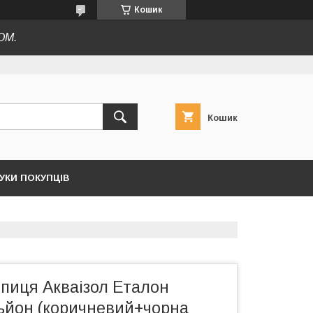
Кошик
ОМ.
Кошик
ГУКИ ПОКУПЦІВ
епиця Акваізол Еталон
ньйон (коричневий+чорна