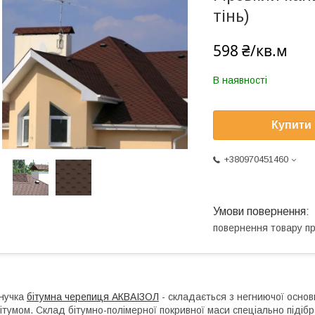
тінь)
598 ₴/кв.м
В наявності
Купити
+380970451460
повернення товару п
нучка
бітумна черепиця АКВАІЗОЛ
- складається з негниючої осно
ітумом. Склад бітумно-полімерної покривної маси спеціально піді