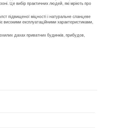
оні. Це вибір практичних людей, які мріють про
олст підвищеної міцності і натуральне сланцеве
діє високими експлуатаційними характеристиками,
похилих дахах приватних будинків, прибудов,