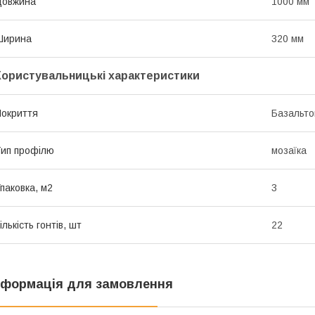
Довжина
1000 мм
Ширина
320 мм
Користувальницькі характеристики
окриття
Базальто
ип профілю
мозаїка
паковка, м2
3
ількість гонтів, шт
22
нформація для замовлення