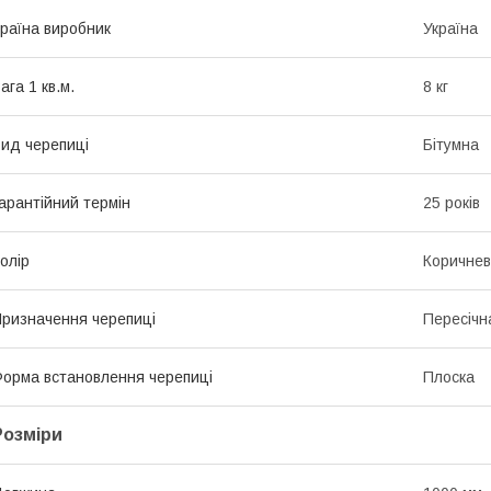
раїна виробник
Україна
ага 1 кв.м.
8 кг
ид черепиці
Бітумна
арантійний термін
25 років
олір
Коричне
ризначення черепиці
Пересічн
орма встановлення черепиці
Плоска
Розміри