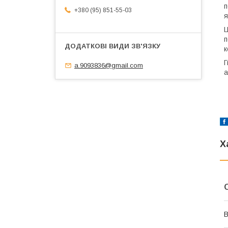
п
+380 (95) 851-55-03
я
Ц
п
к
Г
a.9093836@gmail.com
а
Х
В