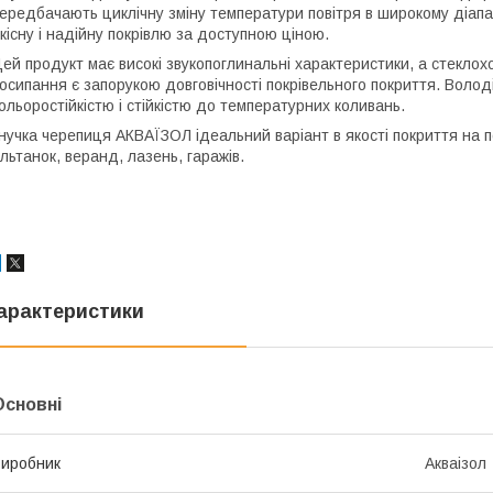
ередбачають циклічну зміну температури повітря в широкому діапаз
кісну і надійну покрівлю за доступною ціною.
ей продукт має високі звукопоглинальні характеристики, а стеклох
осипання є запорукою довговічності покрівельного покриття. Воло
ольоростійкістю і стійкістю до температурних коливань.
нучка черепиця АКВАЇЗОЛ ідеальний варіант в якості покриття на 
льтанок, веранд, лазень, гаражів.
арактеристики
Основні
иробник
Акваізол