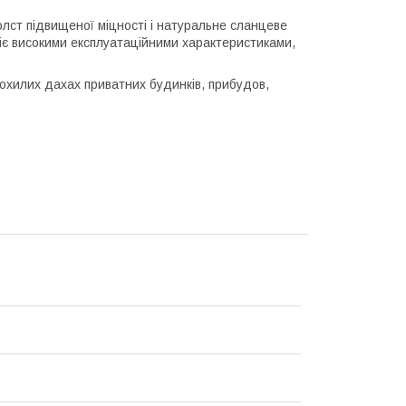
олст підвищеної міцності і натуральне сланцеве
діє високими експлуатаційними характеристиками,
похилих дахах приватних будинків, прибудов,