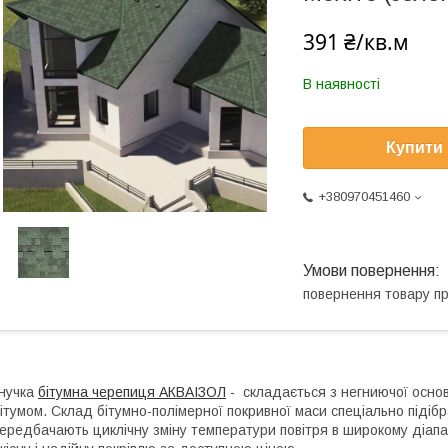
391 ₴/кв.м
В наявності
Купити
+380970451460
повернення товару п
нучка
бітумна черепиця АКВАІЗОЛ
- складається з негниючої осно
ітумом. Склад бітумно-полімерної покривної маси спеціально піді
ередбачають циклічну зміну температури повітря в широкому діапаз