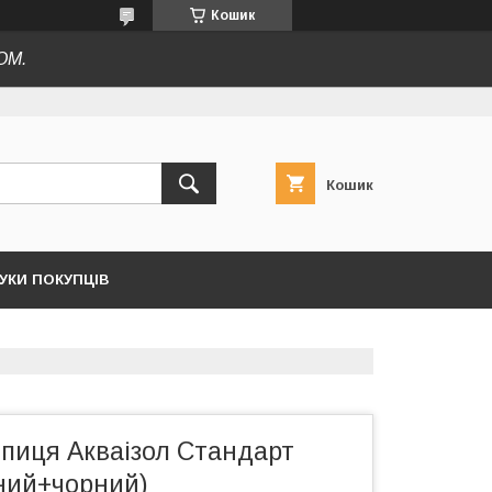
Кошик
ОМ.
Кошик
ГУКИ ПОКУПЦІВ
епиця Акваізол Стандарт
ений+чорний)