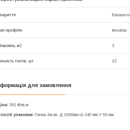
окриття
Базальто
ип профілю
мозаїка
паковка, м2
3
ількість гонтів, шт
22
нформація для замовлення
іна:
391 ₴/кв.м
посіб упаковки:
Пачка 3м.кв. Д 1000мм Ш 340 мм У 50 мм