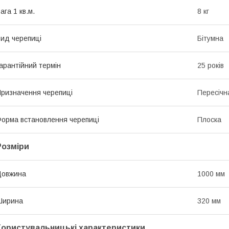
ага 1 кв.м.
8 кг
ид черепиці
Бітумна
арантійний термін
25 років
ризначення черепиці
Пересічн
орма встановлення черепиці
Плоска
Розміри
Довжина
1000 мм
Ширина
320 мм
Користувальницькі характеристики