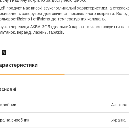
кісну і надійну покрівлю за доступною ціною.
ей продукт має високі звукопоглинальні характеристики, а стеклох
осипання є запорукою довговічності покрівельного покриття. Воло
ольоростійкістю і стійкістю до температурних коливань.
нучка черепиця АКВАЇЗОЛ ідеальний варіант в якості покриття на 
льтанок, веранд, лазень, гаражів.
арактеристики
Основні
иробник
Акваізол
раїна виробник
Україна