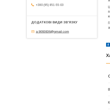
я
+380 (95) 851-55-03
Ц
п
к
Г
а
a.9093836@gmail.com
Х
В
К