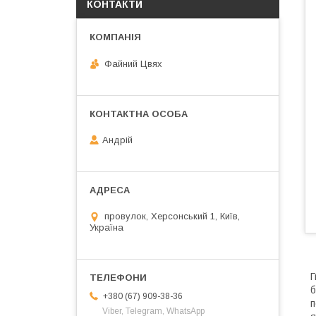
КОНТАКТИ
Файний Цвях
Андрій
провулок, Херсонський 1, Київ,
Україна
Г
б
+380 (67) 909-38-36
п
Viber, Telegram, WhatsApp