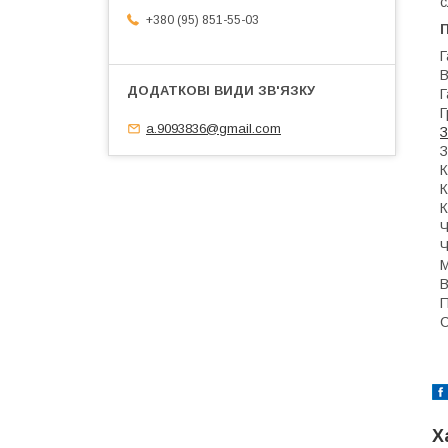
с
+380 (95) 851-55-03
П
Г
В
Г
Г
a.9093836@gmail.com
З
З
К
К
К
Ч
Ч
М
В
П
С
Х