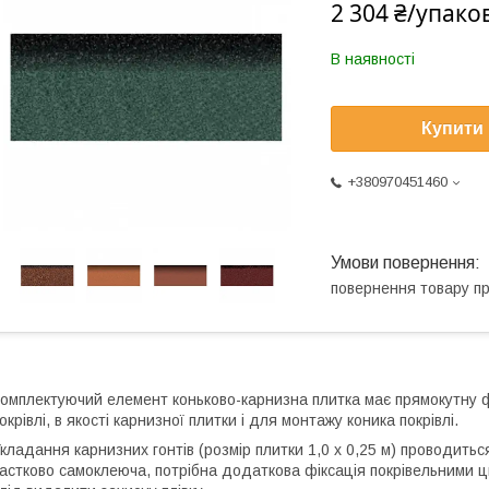
2 304 ₴/упако
В наявності
Купити
+380970451460
повернення товару п
омплектуючий елемент коньково-карнизна плитка має прямокутну ф
окрівлі, в якості карнизної плитки і для монтажу коника покрівлі.
кладання карнизних гонтів (розмір плитки 1,0 х 0,25 м) проводить
астково самоклеюча, потрібна додаткова фіксація покрівельними 