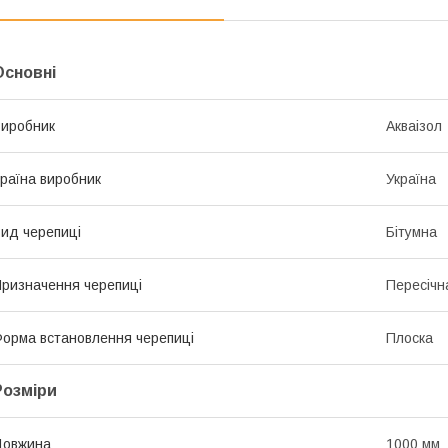
Основні
иробник
Акваізол
раїна виробник
Україна
ид черепиці
Бітумна
ризначення черепиці
Пересічн
орма встановлення черепиці
Плоска
Розміри
Довжина
1000 мм