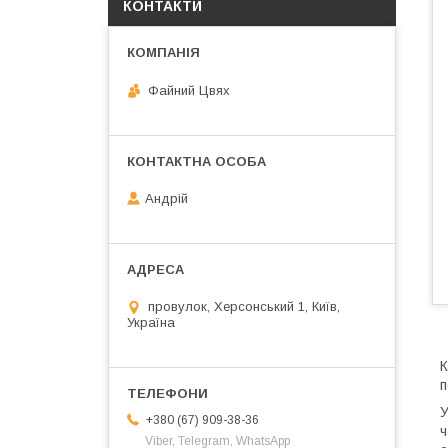
КОНТАКТИ
Файний Цвях
Андрій
провулок, Херсонський 1, Київ,
Україна
К
п
У
+380 (67) 909-38-36
ч
Viber, Telegram, WhatsApp