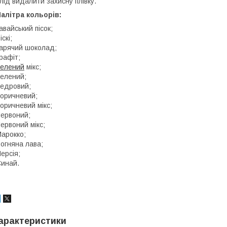
лід видалити захисну плівку.
алітра кольорів:
авайський пісок;
іскі;
арячий шоколад;
рафіт;
елений
мікс;
елений;
едровий;
оричневий;
оричневий мікс;
ервоний;
ервоний мікс;
арокко;
огняна лава;
ерсія;
инай.
арактеристики