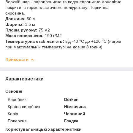
Верхній шар - паропроникне та водонепроникне монолітне
покриття з термопластичного поліуретану. Первинна
сировина.
Довжина:
50 м
Ширина:
1.5 м
Площа рулону:
75 м2
Маса поверхнева:
190 г/M2
Температурна стабільність:
від -40 °C до +120 °C (нагрів
при максимальній температурі не довше 8 годин)
Приховати
Характеристики
Основні
Виробник
Dörken
Країна виробник
Німеччина
Колір
Червоний
Поверхня
Гладка
Користувальницькі характеристики