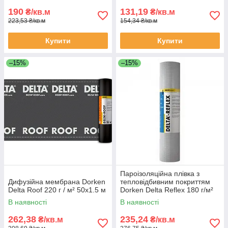
190
131,19
₴/кв.м
₴/кв.м
223,53 ₴/кв.м
154,34 ₴/кв.м
Купити
Купити
–15%
–15%
Пароізоляційна плівка з
Дифузійна мембрана Dorken
тепловідбивним покриттям
Delta Roof 220 г / м² 50х1.5 м
Dorken Delta Reflex 180 г/м²
50х1.5м
В наявності
В наявності
262,38
235,24
₴/кв.м
₴/кв.м