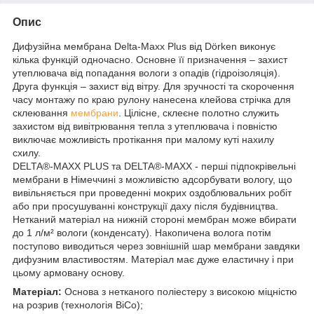
Опис
Дифузійна мембрана Delta-Maxx Plus від Dörken виконує
кілька функцій одночасно. Основне її призначення – захист
утеплювача від попадання вологи з опадів (гідроізоляція).
Друга функція – захист від вітру. Для зручності та скорочення
часу монтажу по краю рулону нанесена клейова стрічка для
склеювання
мембрани
. Цілісне, склеєне полотно служить
захистом від вивітрювання тепла з утеплювача і повністю
виключає можливість протікання при малому куті нахилу
схилу.
DELTA®-MAXX PLUS та DELTA®-MAXX - перші підпокрівельні
мембрани в Німеччині з можливістю адсорбувати вологу, що
вивільняється при проведенні мокрих оздоблювальних робіт
або при просушуванні конструкції даху після будівництва.
Нетканий матеріал на нижній стороні мембран може вбирати
до 1 л/м² вологи (конденсату). Накопичена волога потім
поступово виводиться через зовнішній шар мембрани завдяки
дифузним властивостям. Матеріал має дуже еластичну і при
цьому армовану основу.
Матеріал:
Основа з нетканого поліестеру з високою міцністю
на розрив (технологія BiCo);