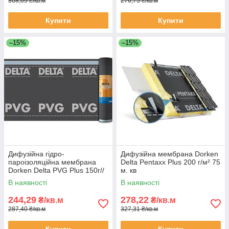
308,69 ₴/кв.м
276,75 ₴/кв.м
Купити
Купити
–15%
–15%
Дифузійна гідро-
Дифузійна мембрана Dorken
пароізоляційна мембрана
Delta Pentaxx Plus 200 г/м² 75
Dorken Delta PVG Plus 150г//
м. кв
м² 50х1.5м
В наявності
В наявності
244,29
278,22
₴/кв.м
₴/кв.м
287,40 ₴/кв.м
327,31 ₴/кв.м