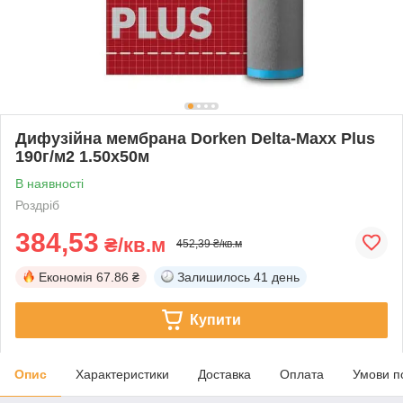
Дифузійна мембрана Dorken Delta-Maxx Plus
190г/м2 1.50х50м
В наявності
Роздріб
384,53
₴/кв.м
452,39 ₴/кв.м
Економія
67.86 ₴
Залишилось
41 день
Купити
Опис
Характеристики
Доставка
Оплата
Умови п