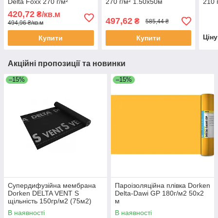
Delta Foxx 270 г/м²
270 г/м² 1.50х50м
210 
1.50х50м
420,72
₴/кв.м
497,62
₴
585,44 ₴
494,96 ₴/кв.м
Цін
Купити
Купити
Акційні пропозиції та новинки
–15%
–15%
Супердифузійна мембрана
Пароізоляційна плівка Dorken
Dorken DELTA VENT S
Delta-Dawi GP 180г/м2 50х2
щільність 150гр/м2 (75м2)
м
В наявності
В наявності