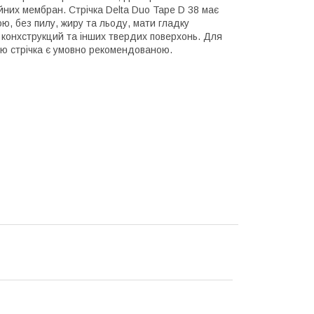
йних мембран. Стрічка Delta Duo Tape D 38 має
ою, без пилу, жиру та льоду, мати гладку
х конхструкций та інших твердих поверхонь. Для
ю стрічка є умовно рекомендованою.