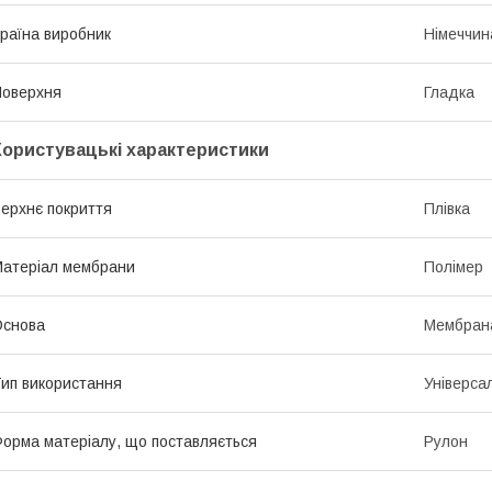
раїна виробник
Німеччин
оверхня
Гладка
Користувацькi характеристики
ерхнє покриття
Плівка
атеріал мембрани
Полімер
Основа
Мембран
ип використання
Універса
орма матеріалу, що поставляється
Рулон