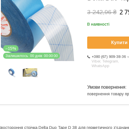
2 7
3 242,96 ₴
В наявності
Купити
–15%
Залишилось
0
0
днів
0
0
0
0
0
0
+380 (67) 909-38-36
Viber, Telegram,
WhatsApp
повернення товару п
востороння стрічка Delta Duo Tape D 38 для герметичного з'єднанн