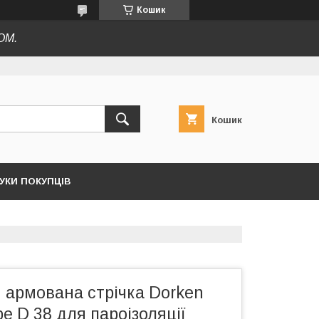
Кошик
ОМ.
Кошик
ГУКИ ПОКУПЦІВ
 армована стрічка Dorken
pe D 38 для пароізоляції