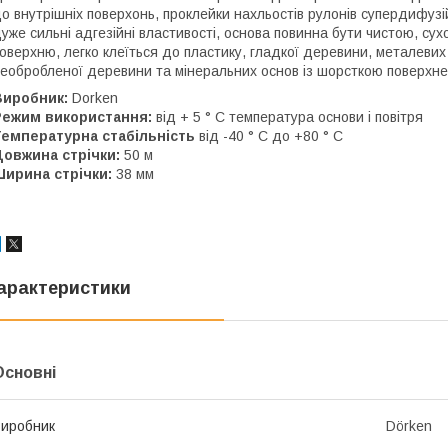
о внутрішніх поверхонь, проклейки нахльостів рулонів супердифузі
уже сильні адгезійні властивості, основа повинна бути чистою, сух
оверхню, легко клеїться до пластику, гладкої деревини, металеви
еобробленої деревини та мінеральних основ із шорсткою поверхне
Виробник:
Dorken
Режим використання:
від + 5 ° C температура основи і повітря
Температурна стабільність
від -40 ° C до +80 ° C
Довжина стрічки:
50 м
Ширина стрічки:
38 мм
арактеристики
Основні
иробник
Dörken