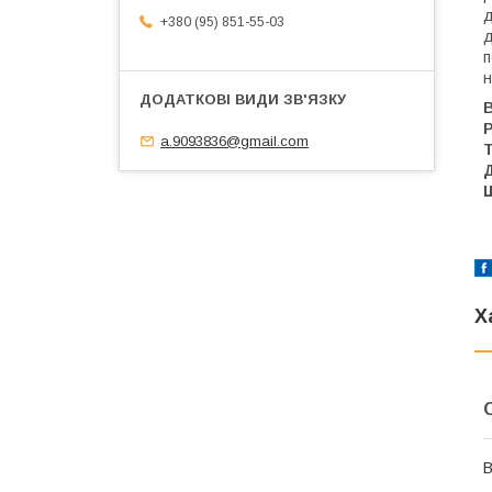
д
+380 (95) 851-55-03
д
п
н
a.9093836@gmail.com
Х
В