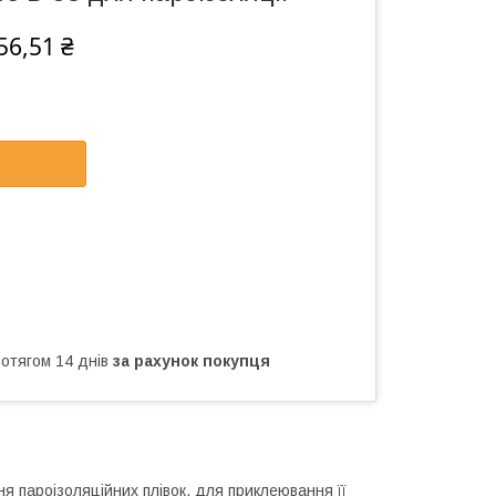
56,51 ₴
ротягом 14 днів
за рахунок покупця
я пароізоляційних плівок, для приклеювання її