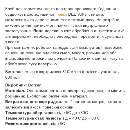
Клей для герметичного та повітронепроникного з'єднання
будь-якої пароізоляційної
плівки
DELTA® зі стінами,
металевими та дерев'яними елементами даху. Не потрібне
використання притискної планки. Тільки внутрішнього
застосування. Якщо деревина вже оброблена антисептиками/
антипіренами, необхідно попередньо перевірити їх сумісність
з клеєм.
При монтажних роботах та подальшій експлуатації поверхню
основи не повинна виділяти смол, масел, розчинників або
інших хімічно агресивних речовин. Наносити клей на чисту та
обов'язково суху поверхню.
Виготовляється в картриджах 310 мл та фолієвих упаковках
600 мл.
Виробник:
Dorken
Матеріал:
Однокомпонентна полімерна дисперсія, не містить
розчинник. Екологічно безпечний матеріал.
Витрата одного картриджа:
ок. 7 погонних метрів, витрата
залежить від якості поверхні основи.
Температура зберігання:
від +5С до +30С
Температурна стабільність
від – 40 С до + 80 С
Режим використання:
від +5С