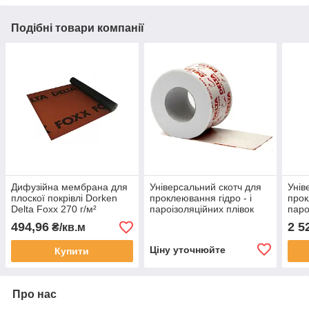
Подібні товари компанії
Дифузійна мембрана для
Універсальний скотч для
Унів
плоскої покрівлі Dorken
проклеювання гідро - і
прок
Delta Foxx 270 г/м²
пароізоляційних плівок
паро
1.50х50м
Dorken DELTA-MULTI-
Dork
494,96
2 5
₴/кв.м
BAND M 100
BAND
Ціну уточнюйте
Купити
Про нас