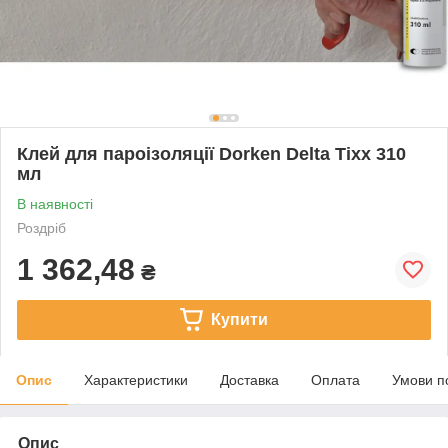
Клей для пароізоляції Dorken Delta Tixx 310
мл
В наявності
Роздріб
1 362,48
₴
Купити
Опис
Характеристики
Доставка
Оплата
Умови п
Опис