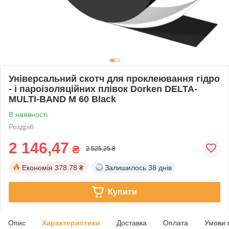
Універсальний скотч для проклеювання гідро
- і пароізоляційних плівок Dorken DELTA-
MULTI-BAND M 60 Black
В наявності
Роздріб
2 146,47
₴
2 525,25 ₴
Економія
378.78 ₴
Залишилось
38 днів
Купити
Опис
Характеристики
Доставка
Оплата
Умови 