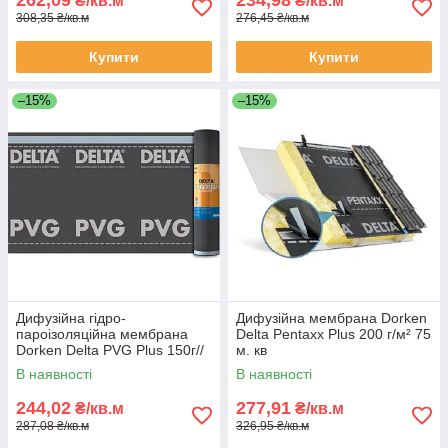
262,09
234,98
₴/кв.м
₴/кв.м
308,35 ₴/кв.м
276,45 ₴/кв.м
Купити
Купити
–15%
–15%
Дифузійна гідро-
Дифузійна мембрана Dorken
пароізоляційна мембрана
Delta Pentaxx Plus 200 г/м² 75
Dorken Delta PVG Plus 150г//
м. кв
м² 50х1.5м
В наявності
В наявності
244,02
277,91
₴/кв.м
₴/кв.м
287,08 ₴/кв.м
326,95 ₴/кв.м