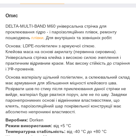
Опис
DELTA-MULTI-BAND M60 універсальна стрічка для
проклеювання гідро - і пароізоляційних плівок, ремонту
пошкоджень
плівки
. Для внутрішніх та зовнішніх робіт.
Основа: LDPE-поліетилен з армуючої сіткою.
Клейова маса на основі акрилату (первинна сировина).
Універсальна стрічка клейка з високою силою зчеплення і
практичним відривним краєм. Має високу стійкість до старіння
і УФ-променів.
Основа матеріалу щільний поліетилен, а склеювальний склад
має армування для збільшення міцності клейового шва.
Розірвати шов по стику після приклеювання даної стрічки не
вийде, матеріал буде рватися поруч, але не по шву. Завдяки
паронепроникних основі і відмінними властивостями, що
клеять, пароізоляційний шар покрівельної конструкції має
абсолютно непроникні властивості.
Виробник:
Dorken
Режим використання:
від +5 °C
Температурна стабільність:
від -40 °C до +80 °C