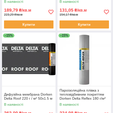
В наявності
В наявності
189,79
131,05
₴/кв.м
₴/кв.м
223,29 ₴/кв.м
154,17 ₴/кв.м
Купити
Купити
–15%
–15%
Пароізоляційна плівка з
Дифузійна мембрана Dorken
тепловідбивним покриттям
Delta Roof 220 г / м² 50х1.5 м
Dorken Delta Reflex 180 г/м²
50х1.5м
В наявності
В наявності