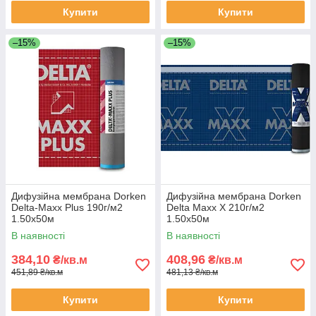
Купити
Купити
–15%
–15%
Дифузійна мембрана Dorken
Дифузійна мембрана Dorken
Delta-Maxx Plus 190г/м2
Delta Maxx X 210г/м2
1.50х50м
1.50х50м
В наявності
В наявності
384,10
408,96
₴/кв.м
₴/кв.м
451,89 ₴/кв.м
481,13 ₴/кв.м
Купити
Купити