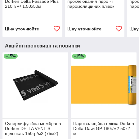
Dorken Delta Fassade Plus
проклеювання гідро - і
прок
210 г/м² 1.50х50м
пароізоляційних плівок
паро
Dorken DELTA-MULTI-
Dork
BAND M 100
BAND
Ціну уточнюйте
Ціну уточнюйте
Цін
Акційні пропозиції та новинки
–15%
–15%
Супердифузійна мембрана
Пароізоляційна плівка Dorken
Dorken DELTA VENT S
Delta-Dawi GP 180г/м2 50х2
щільність 150гр/м2 (75м2)
м