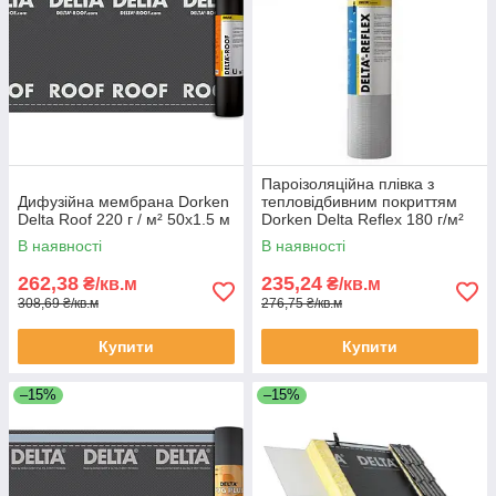
Пароізоляційна плівка з
Дифузійна мембрана Dorken
тепловідбивним покриттям
Delta Roof 220 г / м² 50х1.5 м
Dorken Delta Reflex 180 г/м²
50х1.5м
В наявності
В наявності
262,38
235,24
₴/кв.м
₴/кв.м
308,69 ₴/кв.м
276,75 ₴/кв.м
Купити
Купити
–15%
–15%