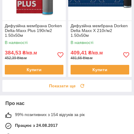
Дифузійна мембрана Dorken
Дифузійна мембрана Dorken
Delta-Maxx Plus 190г/м2
Delta Maxx X 210г/м2
1.50х50м
1.50х50м
В наявності
В наявності
384,53
409,41
₴/кв.м
₴/кв.м
452,39 ₴/кв.м
481,66 ₴/кв.м
Купити
Купити
Показати ще
Про нас
99% позитивних з 154 відгуків за рік
Працює з 24.08.2017