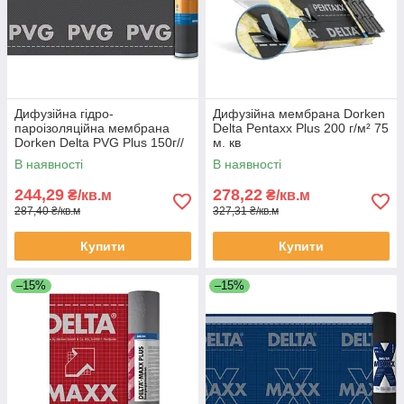
Дифузійна гідро-
Дифузійна мембрана Dorken
пароізоляційна мембрана
Delta Pentaxx Plus 200 г/м² 75
Dorken Delta PVG Plus 150г//
м. кв
м² 50х1.5м
В наявності
В наявності
244,29
278,22
₴/кв.м
₴/кв.м
287,40 ₴/кв.м
327,31 ₴/кв.м
Купити
Купити
–15%
–15%