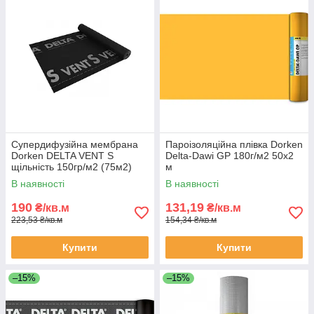
Супердифузійна мембрана
Пароізоляційна плівка Dorken
Dorken DELTA VENT S
Delta-Dawi GP 180г/м2 50х2
щільність 150гр/м2 (75м2)
м
В наявності
В наявності
190
131,19
₴/кв.м
₴/кв.м
223,53 ₴/кв.м
154,34 ₴/кв.м
Купити
Купити
–15%
–15%