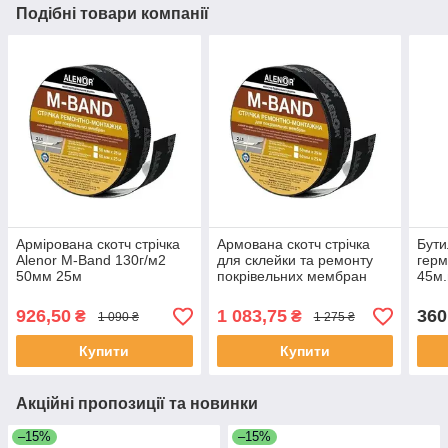
Подібні товари компанії
Армірована скотч стрічка
Армована скотч стрічка
Бути
Alenor M-Band 130г/м2
для склейки та ремонту
герм
50мм 25м
покрівельних мембран
45м.
Alenor M-Band 130гр/м² 60
мм 25м
926,50
1 083,75
360
₴
₴
1 090 ₴
1 275 ₴
Купити
Купити
Акційні пропозиції та новинки
–15%
–15%