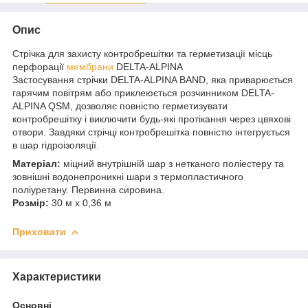
Опис
Стрічка для захисту контробрешітки та герметизації місць
перфорації
мембрани
DELTA-ALPINA
Застосування стрічки DELTA-ALPINA BAND, яка приварюється
гарячим повітрям або приклеюється розчинником DELTA-
ALPINA QSM, дозволяє повністю герметизувати
контробрешітку і виключити будь-які протікання через цвяхові
отвори. Завдяки стрічці контробрешітка повністю інтегрується
в шар гідроізоляції.
Матеріал:
міцний внутрішній шар з нетканого поліестеру та
зовнішні водонепроникні шари з термопластичного
поліуретану. Первинна сировина.
Розмір:
30 м х 0,36 м
Приховати
Характеристики
Основні