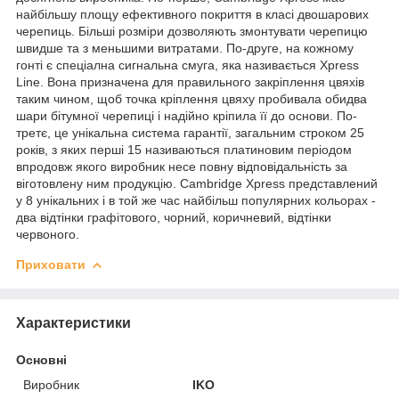
найбільшу площу ефективного покриття в класі двошарових
черепиць. Більші розміри дозволяють змонтувати черепицю
швидше та з меньшими витратами. По-друге, на кожному
гонті є спеціална сигнальна смуга, яка називається Xpress
Line. Вона призначена для правильного закріплення цвяхів
таким чином, щоб точка кріплення цвяху пробивала обидва
шари бітумної черепиці і надійно кріпила її до основи. По-
третє, це унікальна система гарантії, загальним строком 25
років, з яких перші 15 називаються платиновим періодом
впродовж якого виробник несе повну відповідальність за
віготовлену ним продукцію. Cambridge Xpress представлений
у 8 унікальних і в той же час найбільш популярних кольорах -
два відтінки графітового, чорний, коричневий, відтінки
червоного.
Приховати
Характеристики
Основні
Виробник
IKO