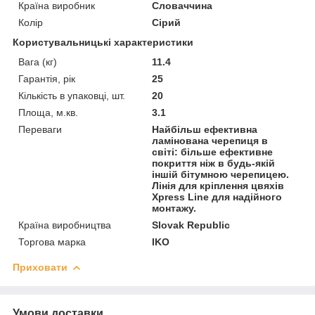
Країна виробник
Словаччина
Колір
Сірий
Користувальницькі характеристики
Вага (кг)
11.4
Гарантія, рік
25
Кількість в упаковці, шт.
20
Площа, м.кв.
3.1
Переваги
Найбільш ефективна
ламінована черепиця в
світі: більше ефективне
покриття ніж в будь-якій
іншій бітумною черепицею.
Лінія для кріплення цвяхів
Xpress Line для надійного
монтажу.
Країна виробництва
Slovak Republic
Торгова марка
IKO
Приховати
Умови доставки