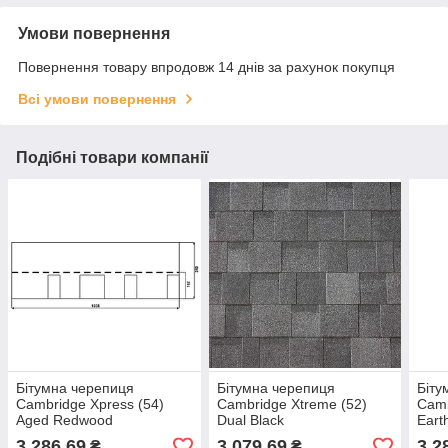
Умови повернення
Повернення товару впродовж 14 днів за рахунок покупця
Всі умови повернення
Подібні товари компанії
Бітумна черепиця
Бітумна черепиця
Біту
Cambridge Xpress (54)
Cambridge Xtreme (52)
Camb
Aged Redwood
Dual Black
Eart
3 286,69
3 079,69
3 2
₴
₴