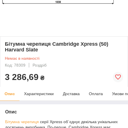
Бітумна черепиця Cambridge Xpress (50)
Harvard Slate
Немає в наявності
Код: 78309
Роздріб
3 286,69
₴
Опис
Характеристики
Доставка
Оплата
Умови п
Опис
Бітумна черепиця
серії Xpress об`єднує декілька унікальних
досягнень виробника. По-перше, Cambridge Xpress має