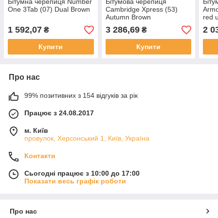
Бітумна черепиця Number
Бітумова черепиця
Біту
One 3Tab (07) Dual Brown
Cambridge Xpress (53)
Armo
Autumn Brown
red u
1 592,07
3 286,69
2 0
₴
₴
Купити
Купити
Про нас
99% позитивних з 154 відгуків за рік
Працює з 24.08.2017
м. Київ
провулок, Херсонський 1, Київ, Україна
Контакти
Сьогодні працює з 10:00 до 17:00
Показати весь графік роботи
Про нас