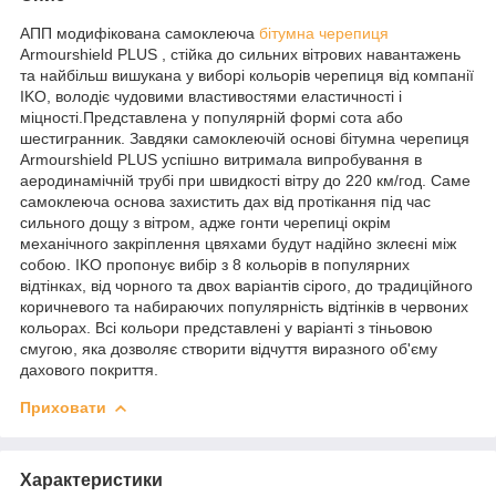
АПП модифікована cамоклеюча
бітумна черепиця
Armourshield PLUS , стійка до сильних вітрових навантажень
та найбільш вишукана у виборі кольорів черепиця від компанії
IKO, володіє чудовими властивостями еластичності і
міцності.Представлена у популярній формі сота або
шестигранник. Завдяки самоклеючій основі бітумна черепиця
Armourshield PLUS успішно витримала випробування в
аеродинамічній трубі при швидкості вітру до 220 км/год. Саме
самоклеюча основа захистить дах від протікання під час
сильного дощу з вітром, адже гонти черепиці окрім
механічного закріплення цвяхами будут надійно зклеєні між
собою. IKO пропонує вибір з 8 кольорів в популярних
відтінках, від чорного та двох варіантів сірого, до традиційного
коричневого та набираючих популярність відтінків в червоних
кольорах. Всі кольори представлені у варіанті з тіньовою
смугою, яка дозволяє створити відчуття виразного об'єму
дахового покриття.
Приховати
Характеристики