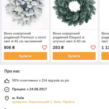
Вінок новорічний
Вінок новорічний
Віно
різдвяний Premium з литої
різдвяний Elegant зі
різд
хвої d-45 см засніжений
штучної хвої d-40 см
хвої
блакитний
906
283
1 1
₴
₴
Купити
Купити
Про нас
99% позитивних з 154 відгуків за рік
Працює з 24.08.2017
м. Київ
провулок, Херсонський 1, Київ, Україна