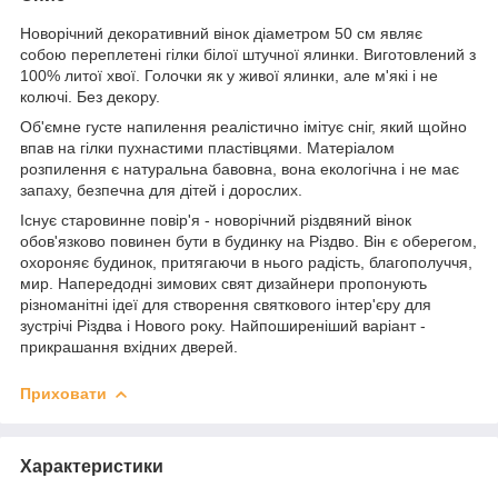
Новорічний декоративний вінок діаметром 50 см являє
собою переплетені гілки білої штучної ялинки. Виготовлений з
100% литої хвої. Голочки як у живої ялинки, але м'які і не
колючі. Без декору.
Об'ємне густе напилення реалістично імітує сніг, який щойно
впав на гілки пухнастими пластівцями. Матеріалом
розпилення є натуральна бавовна, вона екологічна і не має
запаху, безпечна для дітей і дорослих.
Існує старовинне повір'я - новорічний різдвяний вінок
обов'язково повинен бути в будинку на Різдво. Він є оберегом,
охороняє будинок, притягаючи в нього радість, благополуччя,
мир. Напередодні зимових свят дизайнери пропонують
різноманітні ідеї для створення святкового інтер'єру для
зустрічі Різдва і Нового року. Найпоширеніший варіант -
прикрашання вхідних дверей.
Приховати
Характеристики