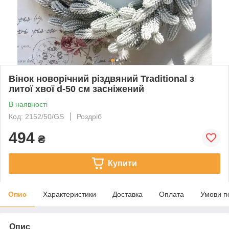
Вінок новорічний різдвяний Traditional з
литої хвої d-50 см засніжений
В наявності
Код: 2152/50/GS
Роздріб
494
₴
Купити
Опис
Характеристики
Доставка
Оплата
Умови п
Опис