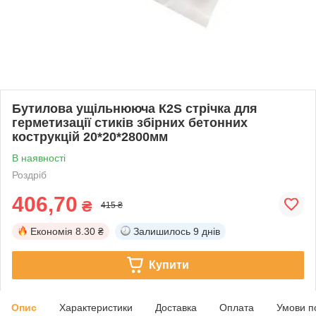
Бутилова ущільнююча К2S стрічка для
герметизації стиків збірних бетонних
кострукцій 20*20*2800мм
В наявності
Роздріб
406,70
₴
415 ₴
Економія
8.30 ₴
Залишилось
9 днів
Купити
Опис
Характеристики
Доставка
Оплата
Умови п