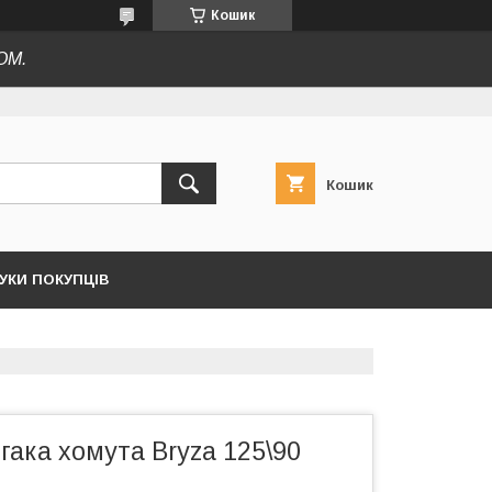
Кошик
ОМ.
Кошик
ГУКИ ПОКУПЦІВ
 гака хомута Bryza 125\90