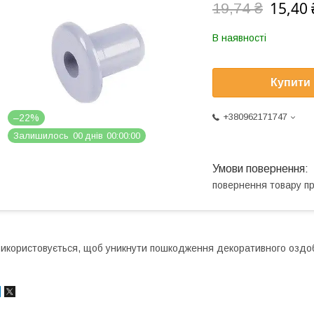
15,40 
19,74 ₴
В наявності
Купити
+380962171747
–22%
Залишилось
0
0
днів
0
0
0
0
0
0
повернення товару п
икористовується, щоб уникнути пошкодження декоративного озд