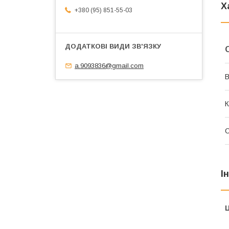
Х
+380 (95) 851-55-03
a.9093836@gmail.com
В
К
І
Ц