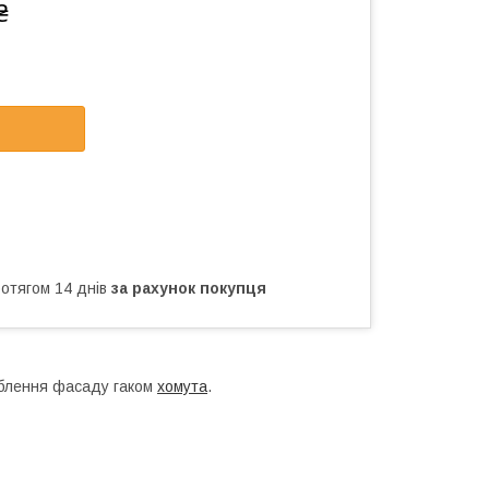
₴
ротягом 14 днів
за рахунок покупця
облення фасаду гаком
хомута
.