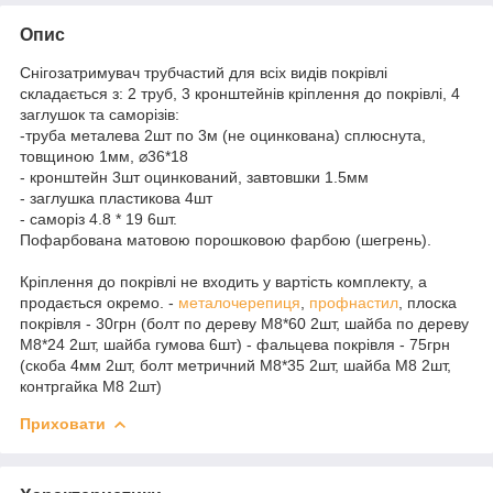
Опис
Снігозатримувач трубчастий для всіх видів покрівлі
складається з: 2 труб, 3 кронштейнів кріплення до покрівлі, 4
заглушок та саморізів:
-труба металева 2шт по 3м (не оцинкована) сплюснута,
товщиною 1мм, ⌀36*18
- кронштейн 3шт оцинкований, завтовшки 1.5мм
- заглушка пластикова 4шт
- саморіз 4.8 * 19 6шт.
Пофарбована матовою порошковою фарбою (шегрень).
Кріплення до покрівлі не входить у вартість комплекту, а
продається окремо. -
металочерепиця
,
профнастил
, плоска
покрівля - 30грн (болт по дереву М8*60 2шт, шайба по дереву
М8*24 2шт, шайба гумова 6шт) - фальцева покрівля - 75грн
(скоба 4мм 2шт, болт метричний М8*35 2шт, шайба М8 2шт,
контргайка М8 2шт)
Приховати