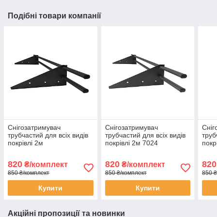
Подібні товари компанії
Снігозатримувач
Снігозатримувач
Сніг
трубчастий для всіх видів
трубчастий для всіх видів
труб
покрівлі 2м
покрівлі 2м 7024
покр
820
820
820
₴/комплект
₴/комплект
850 ₴/комплект
850 ₴/комплект
850 ₴
Купити
Купити
Акційні пропозиції та новинки