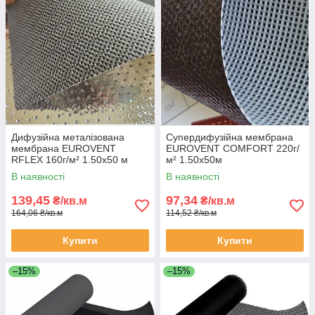
Дифузійна металізована
Супердифузійна мембрана
мембрана EUROVENT
EUROVENT COMFORT 220г/
RFLEX 160г/м² 1.50х50 м
м² 1.50х50м
В наявності
В наявності
139,45
97,34
₴/кв.м
₴/кв.м
164,06 ₴/кв.м
114,52 ₴/кв.м
Купити
Купити
–15%
–15%