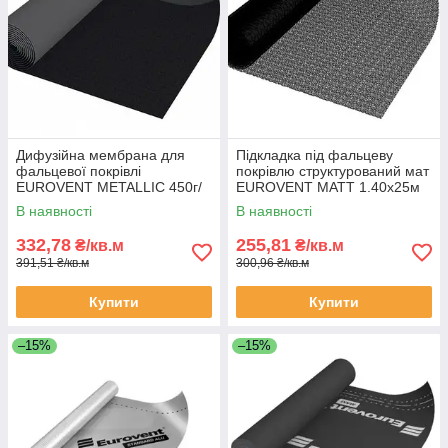
Дифузійна мембрана для
Підкладка під фальцеву
фальцевої покрівлі
покрівлю структурований мат
EUROVENT METALLIC 450г/
EUROVENT MATT 1.40х25м
м² 1.50х25м
В наявності
В наявності
332,78
255,81
₴/кв.м
₴/кв.м
391,51 ₴/кв.м
300,96 ₴/кв.м
Купити
Купити
–15%
–15%