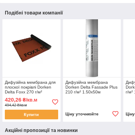
Подібні товари компанії
Дифузійна мембрана для
Дифузійна мембрана
Диф
плоскої покрівлі Dorken
Dorken Delta Fassade Plus
Dork
Delta Foxx 270 г/м²
210 г/м² 1.50х50м
г/м²
1.50х50м
420,26
₴/кв.м
494,42 ₴/кв.м
Ціну уточнюйте
Цін
Купити
Акційні пропозиції та новинки