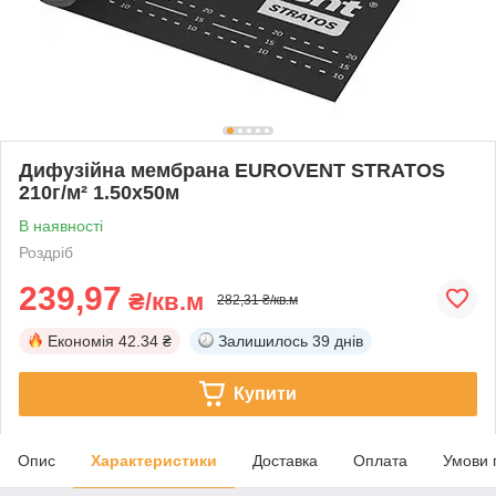
Дифузійна мембрана EUROVENT STRATOS
210г/м² 1.50х50м
В наявності
Роздріб
239,97
₴/кв.м
282,31 ₴/кв.м
Економія
42.34 ₴
Залишилось
39 днів
Купити
Опис
Характеристики
Доставка
Оплата
Умови 