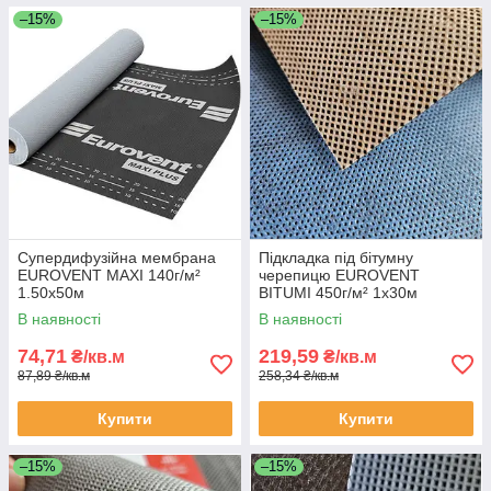
–15%
–15%
Супердифузійна мембрана
Підкладка під бітумну
EUROVENT MAXI 140г/м²
черепицю EUROVENT
1.50х50м
BITUMI 450г/м² 1х30м
В наявності
В наявності
74,71
219,59
₴/кв.м
₴/кв.м
87,89 ₴/кв.м
258,34 ₴/кв.м
Купити
Купити
–15%
–15%