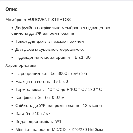
Опис
Мембрана EUROVENT STRATOS
Дифузійна покрівельна мембрана з підвищеною
стійкістю до УФ-випромінювання.
Також для дахів із низьких нахилом.
Для дахів із суцільною обрешіткою.
Підвищений клас загорання – B-s1, d0.
Характеристики:
Паропроникність бл. 3000 г / м² / 24г
Реакція на вогонь B-s1, d0
Термостійкість -40 ° С до + 100 ° C / 120 ° С
Коефіцієнт Sd бл. 0,02 м
Стійкість до УФ- випромінювання 12 місяця
Вага бл. 210 г / м²
Водонепроникність W1
Міцність на розтяг MD/CD ≥ 270/220 H/50мм