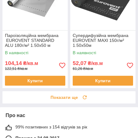
Пароізоляційна мембрана
Супердифузійна мембрана
EUROVENT STANDARD
EUROVENT MAXI 150г/м²
ALU 180г/м² 1.50х50 м
1.50х50м
В наявності
В наявності
104,14
52,07
₴/кв.м
₴/кв.м
122,51 ₴/кв.м
61,26 ₴/кв.м
Купити
Купити
Показати ще
Про нас
99% позитивних з 154 відгуків за рік