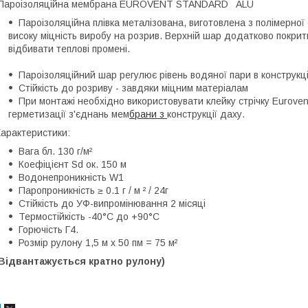
Пароізоляційна мембрана EUROVENT STANDARD ALU
Пароізоляційна плівка металізована, виготовлена з полімерної с
високу міцність виробу на розрив. Верхній шар додатково покри
відбивати теплові промені.
Пароізоляційний шар регулює рівень водяної пари в конструкціях
Стійкість до розриву - завдяки міцним матеріалам
При монтажі необхідно використовувати клейку стрічку Euroven
герметизації з'єднань мем
брани з
конструкції даху.
арактеристики:
Вага бл. 130 г/м²
Коефіцієнт Sd ок. 150 м
Водонепроникність W1
Паропроникність ≥ 0.1 г / м ² / 24г
Стійкість до УФ-випромінювання 2 місяці
Термостійкість -40°С до +90°С
Горючість Г4.
Розмір рулону 1,5 м х 50 пм = 75 м²
Відвантажується кратно рулону)