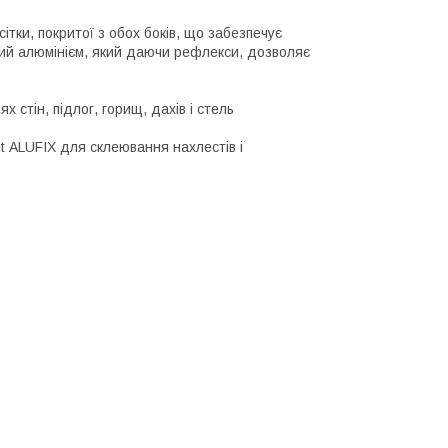
ітки, покритої з обох боків, що забезпечує
тий алюмінієм, який даючи рефлекси, дозволяє
 стін, підлог, горищ, дахів і стель
t АLUFIX для склеювання нахлестів і