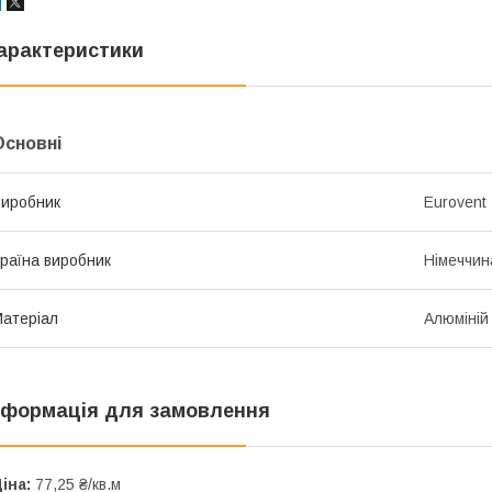
арактеристики
Основні
иробник
Eurovent
раїна виробник
Німеччин
атеріал
Алюміній
нформація для замовлення
іна:
77,25 ₴/кв.м