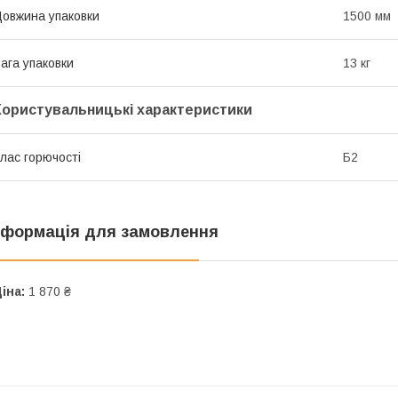
овжина упаковки
1500 мм
ага упаковки
13 кг
Користувальницькі характеристики
лас горючості
Б2
нформація для замовлення
іна:
1 870 ₴