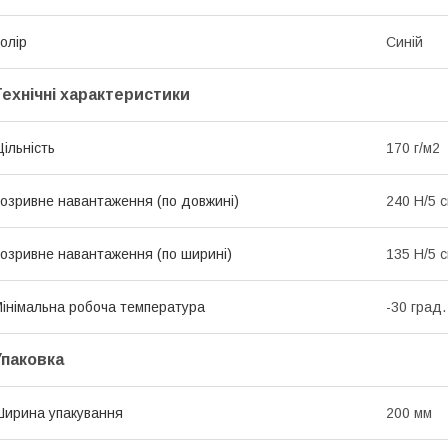
олір
Синій
Технічні характеристики
ільність
170 г/м2
озривне навантаження (по довжині)
240 Н/5 
озривне навантаження (по ширині)
135 Н/5 
інімальна робоча температура
-30 град.
Упаковка
ирина упакування
200 мм