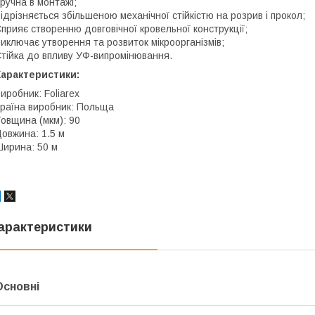
ручна в монтажі;
ідрізняється збільшеною механічної стійкістю на розрив і прокол;
прияє створенню довговічної кровельної конструкції;
иключає утворення та розвиток мікроорганізмів;
тійка до впливу УФ-випромінювання.
Характеристики:
иробник: Foliarex
раїна виробник: Польща
овщина (мкм): 90
овжина: 1.5 м
ирина: 50 м
арактеристики
Основні