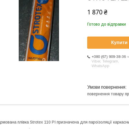
1 870 ₴
Готово до відправки
Купити
+380 (67) 909-38-36
Viber, Telegram,
WhatsApp
повернення товару п
рмована плівка Strotex 110 PI призначена для пароізоляції каркасни