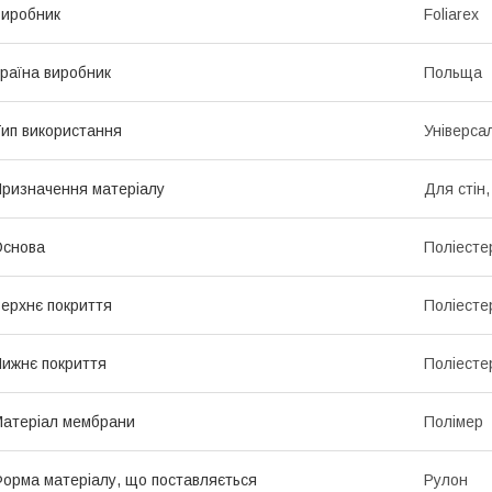
иробник
Foliarex
раїна виробник
Польща
ип використання
Універса
ризначення матеріалу
Для стін,
Основа
Поліесте
ерхнє покриття
Поліесте
ижнє покриття
Поліесте
атеріал мембрани
Полімер
орма матеріалу, що поставляється
Рулон