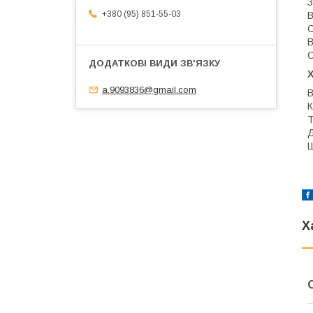
З
+380 (95) 851-55-03
В
С
В
С
a.9093836@gmail.com
В
К
Т
Д
Ш
Х