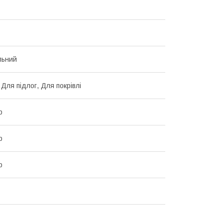
льний
 Для підлог, Для покрівлі
р
р
р