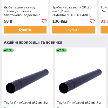
Дюбель для зажиму
Труба нержавіюча 20х20
Трим
100мм до хомута
мм 1,2 мм,
Rain
пластикової водостічної
304/304L/1.4301/1.4307,
системи KROP 130\90мм
240G, 6 м матовий
58
136
83,
₴
₴/м
шліфований дзеркальний
Купити
Купити
Акційні пропозиції та новинки
–20%
–20%
Труба RainGuard ⌀87мм 1м
Труба RainGuard ⌀87мм 3м