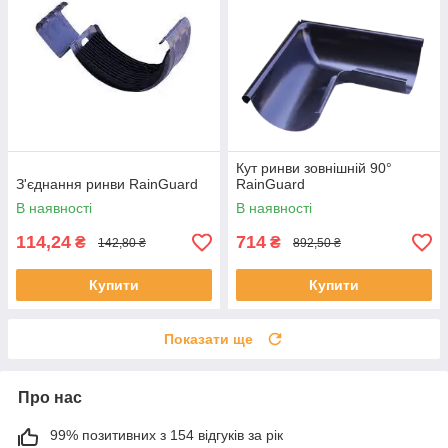
Кут ринви зовнішній 90°
З'єднання ринви RainGuard
RainGuard
В наявності
В наявності
114,24
714
₴
₴
142,80 ₴
892,50 ₴
Купити
Купити
Показати ще
Про нас
99% позитивних з 154 відгуків за рік