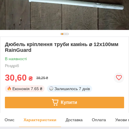
Дюбель кріплення труби камінь ⌀ 12х100мм
RainGuard
В наявності
Роздріб
30,60
₴
38,25 ₴
Економія
7.65 ₴
Залишилось
7 днів
Купити
Опис
Характеристики
Доставка
Оплата
Умови 