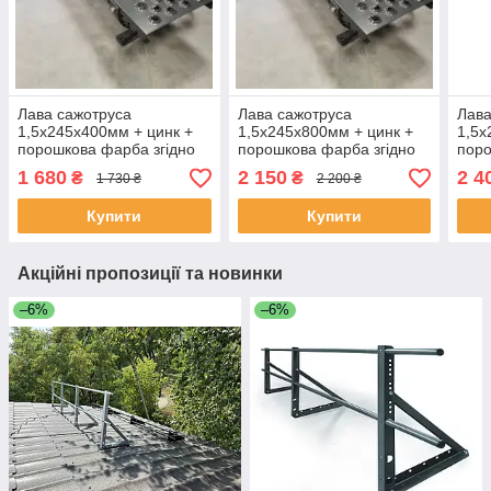
Лава сажотруса
Лава сажотруса
Лава
1,5х245х400мм + цинк +
1,5х245х800мм + цинк +
1,5х
порошкова фарба згідно
порошкова фарба згідно
поро
класифікації RAL
класифікації RAL
клас
1 680
2 150
2 4
₴
₴
1 730 ₴
2 200 ₴
Купити
Купити
Акційні пропозиції та новинки
–6%
–6%