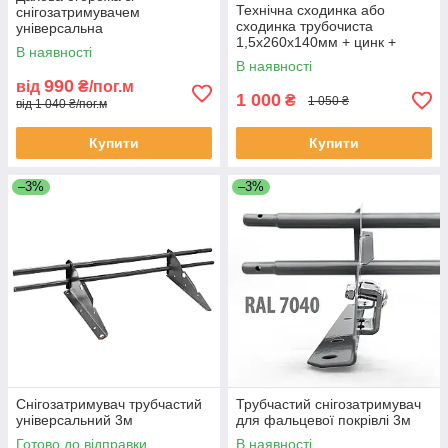
Технічна сходинка або
снігозатримувачем
сходинка трубочиста
універсальна
1,5х260х140мм + цинк +
В наявності
порошкова фарба згідно
В наявності
класифікації RAL
990
від
₴/пог.м
1 000
₴
1 050 ₴
від 1 040 ₴/пог.м
Купити
Купити
–3%
–3%
Снігозатримувач трубчастий
Трубчастий снігозатримувач
універсальний 3м
для фальцевої покрівлі 3м
Готово до відправки
В наявності