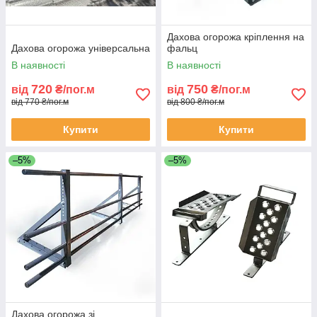
Дахова огорожа кріплення на
Дахова огорожа універсальна
фальц
В наявності
В наявності
720
750
від
₴/пог.м
від
₴/пог.м
від 770 ₴/пог.м
від 800 ₴/пог.м
Купити
Купити
–5%
–5%
Дахова огорожа зі