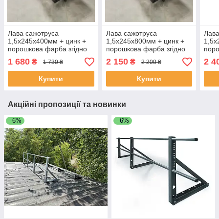
Лава сажотруса
Лава сажотруса
Лава
1,5х245х400мм + цинк +
1,5х245х800мм + цинк +
1,5х
порошкова фарба згідно
порошкова фарба згідно
поро
класифікації RAL
класифікації RAL
клас
1 680
2 150
2 4
₴
₴
1 730 ₴
2 200 ₴
Купити
Купити
Акційні пропозиції та новинки
–6%
–6%