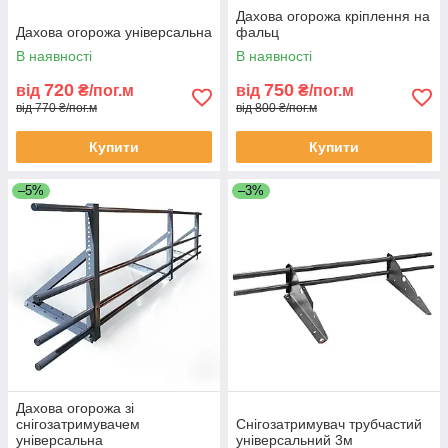
Дахова огорожа кріплення на
Дахова огорожа універсальна
фальц
В наявності
В наявності
720
750
від
₴/пог.м
від
₴/пог.м
від 770 ₴/пог.м
від 800 ₴/пог.м
Купити
Купити
–5%
–3%
Дахова огорожа зі
снігозатримувачем
Снігозатримувач трубчастий
універсальна
універсальний 3м