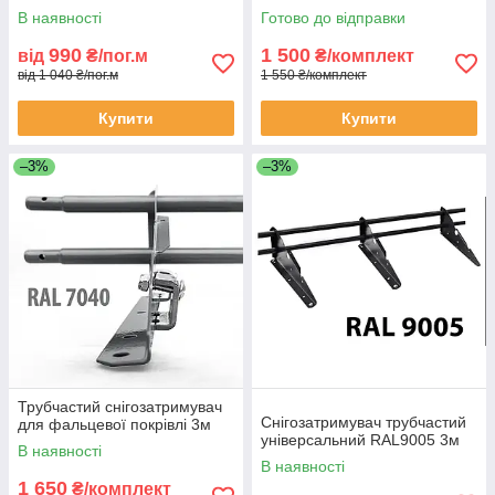
В наявності
Готово до відправки
990
1 500
від
₴/пог.м
₴/комплект
від 1 040 ₴/пог.м
1 550 ₴/комплект
Купити
Купити
–3%
–3%
Трубчастий снігозатримувач
Снігозатримувач трубчастий
для фальцевої покрівлі 3м
універсальний RAL9005 3м
В наявності
В наявності
1 650
₴/комплект