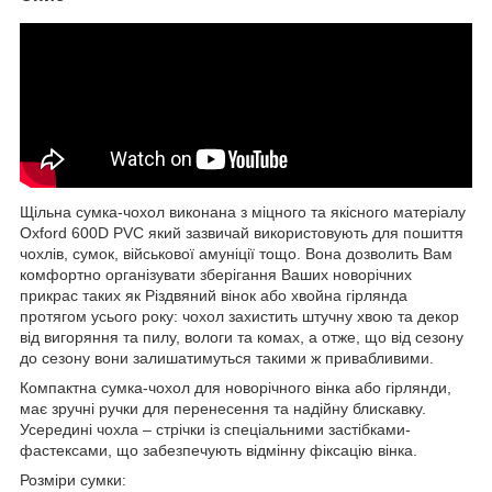
Щільна сумка-чохол виконана з міцного та якісного матеріалу
Oxford 600D PVC який зазвичай використовують для пошиття
чохлів, сумок, військової амуніції тощо. Вона дозволить Вам
комфортно організувати зберігання Ваших новорічних
прикрас таких як Різдвяний вінок або хвойна гірлянда
протягом усього року: чохол захистить штучну хвою та декор
від вигоряння та пилу, вологи та комах, а отже, що від сезону
до сезону вони залишатимуться такими ж привабливими.
Компактна сумка-чохол для новорічного вінка або гірлянди,
має зручні ручки для перенесення та надійну блискавку.
Усередині чохла – стрічки із спеціальними застібками-
фастексами, що забезпечують відмінну фіксацію вінка.
Розміри сумки: