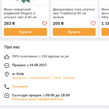
Вінок новорічний
Декоративна гілка штучної
Віно
різдвяний Elegant із
хвої Traditional 60 см
весн
штучної хвої d-40 см
зелена
яблу
зелений
283
200
1 1
₴
₴
Купити
Купити
Про нас
99% позитивних з 154 відгуків за рік
Працює з 24.08.2017
м. Київ
провулок, Херсонський 1, Київ, Україна
Контакти
Сьогодні працює з 09:00 до 18:00
Показати весь графік роботи