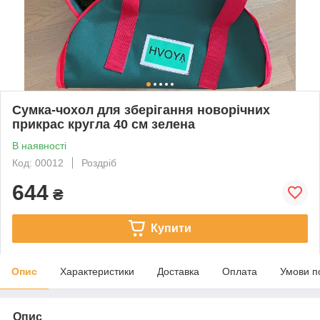
Сумка-чохол для зберігання новорічних
прикрас кругла 40 см зелена
В наявності
Код: 00012
Роздріб
644
₴
Купити
Опис
Характеристики
Доставка
Оплата
Умови п
Опис