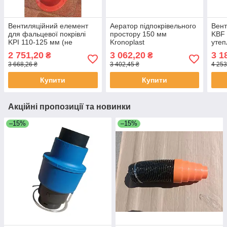
Вентиляційний елемент
Аератор підпокрівельного
Вент
для фальцевої покрівлі
простору 150 мм
KBF 
KPI 110-125 мм (не
Kronoplast
утеп
утеплений) KRONOPLAST
мета
2 751,20
3 062,20
3 1
₴
₴
Maxi
3 668,26 ₴
3 402,45 ₴
4 253
Купити
Купити
Акційні пропозиції та новинки
–15%
–15%