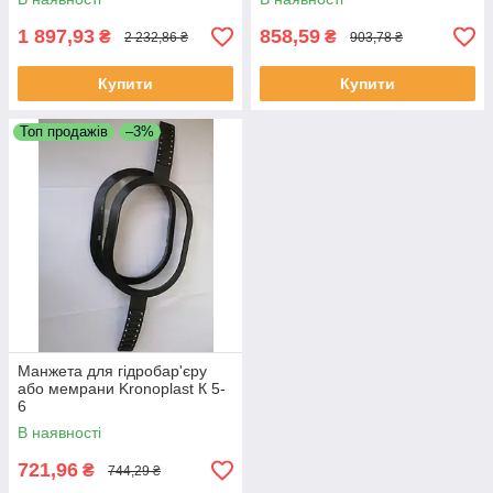
1 897,93
858,59
₴
₴
2 232,86 ₴
903,78 ₴
Купити
Купити
Топ продажів
–3%
Манжета для гідробар'єру
або мемрани Kronoplast К 5-
6
В наявності
721,96
₴
744,29 ₴