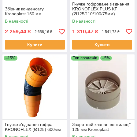
Гнучке гофроване з'єднання
Збірник конденсату
KRONOFLEX PLUS KF
Kronoplast 150 мм
(Ø125/110/100/75мм)
L500mm
В наявності
В наявності
2 259,44
1 310,47
₴
₴
2 658,16 ₴
1 541,73 ₴
Купити
Купити
–15%
Топ продажів
–5%
Гнучке з'єднання гофра
Зворотний клапан вентиляції
KRONOFLEX (Ø125) 600мм
125 мм Kronoplast
В наявності
В наявності