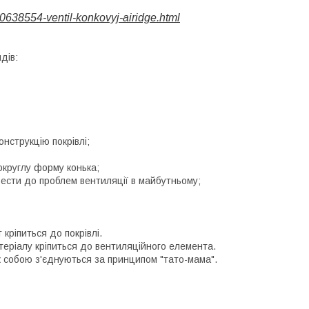
0638554-ventil-konkovyj-airidge.html
дів:
нструкцію покрівлі;
округлу форму конька;
звести до проблем вентиляції в майбутньому;
кріпиться до покрівлі.
атеріалу кріпиться до вентиляційного елемента.
іж собою з'єднуються за принципом "тато-мама".