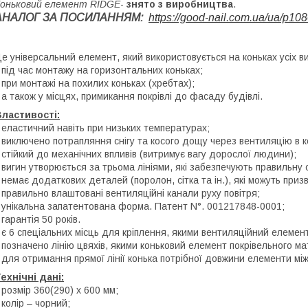
оньковий елемент RIDGE
-
знято з виробництва
.
АНАЛОГ ЗА ПОСИЛАННЯМ:
https://good-nail.com.ua/ua/p108
е універсальний елемент, який використовується на коньках усіх ви
 під час монтажу на горизонтальних коньках;
 при монтажі на похилих коньках (хребтах);
 а також у місцях, примикання покрівлі до фасаду будівлі.
ластивості:
 еластичний навіть при низьких температурах;
 виключено потрапляння снігу та косого дощу через вентиляцію в ко
 стійкий до механічних впливів (витримує вагу дорослої людини);
 вигин утворюється за трьома лініями, які забезпечують правильну 
 немає додаткових деталей (поролон, сітка та ін.), які можуть при
 правильно влаштовані вентиляційні канали руху повітря;
 унікальна запатентована форма. Патент N°. 001217848-0001;
 гарантія 50 років.
 є 6 спеціальних місць для кріплення, якими вентиляційний елемент 
 позначено лінію цвяхів, якими коньковий елемент покрівельного м
 для отримання прямої лінії конька потрібної довжини елементи м
ехнічні дані:
 розмір 360(290) x 600 мм;
 колір – чорний;