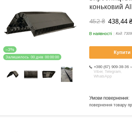
коньковий A
438,44 
452 ₴
В наявності
Код:
7309
–3%
Купити
Залишилось
0
0
днів
0
0
0
0
0
0
+380 (67) 909-38-36
Viber, Telegram,
WhatsApp
повернення товару п