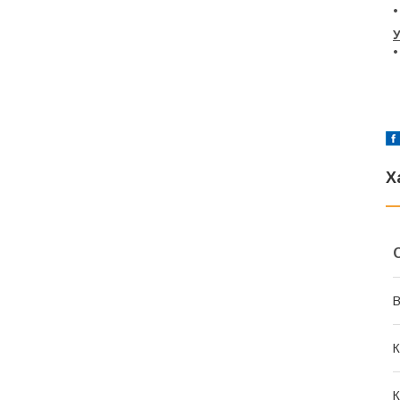
•
У
•
Х
В
К
К