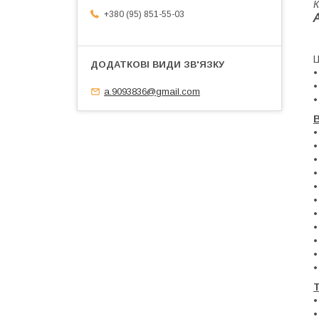
К
+380 (95) 851-55-03
Ц
•
•
a.9093836@gmail.com
•
В
•
•
•
•
•
•
•
•
•
•
•
Т
•
•