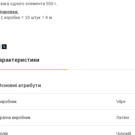
 вага одного елемента 550 г.
паковка:
 1 коробка = 10 штук = 6 м.
арактеристики
Основні атрибути
иробник
Vilpe
раїна виробник
Латвія
олір
Чорний