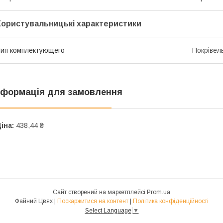
Користувальницькі характеристики
ип комплектующего
Покрівел
нформація для замовлення
іна:
438,44 ₴
Сайт створений на маркетплейсі
Prom.ua
Файний Цвях |
Поскаржитися на контент
|
Політика конфіденційності
Select Language
▼