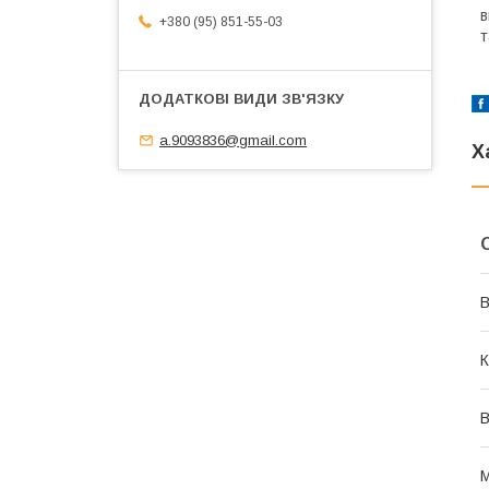
в
+380 (95) 851-55-03
т
a.9093836@gmail.com
Х
В
К
В
М