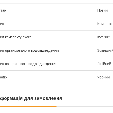
Стан
Новий
ип
Комплект
ип комплектуючого
Кут 90º
ип організованого водовідведення
Зовнішні
ип поверхневого водовідведення
Лінійний
олір
Чорний
нформація для замовлення