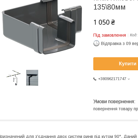
135\80мм
1 050 ₴
Під замовлення
Код
Відправка з 09 в
Купити
+380962171747
повернення товару п
ризначений для з'єднання двох систем ринв під кутом 90°. Даний к