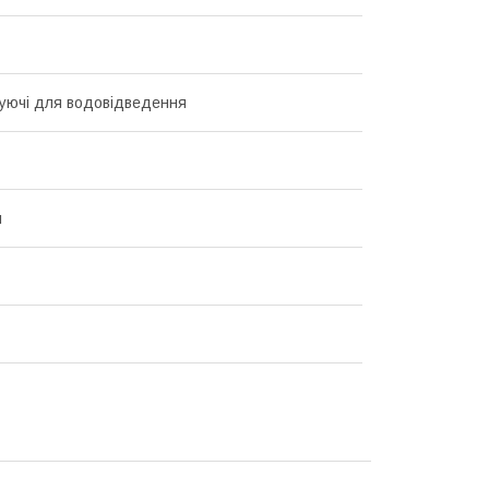
уючі для водовідведення
й