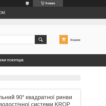
Кошик
ОМ.
Кошик
ГУКИ ПОКУПЦІВ
льний 90° квадратної ринви
 водостічної системи KROP