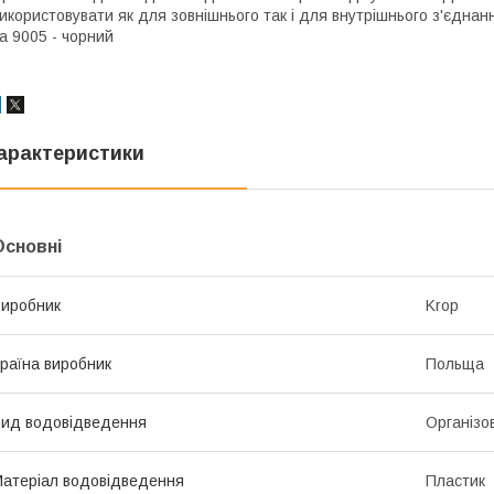
икористовувати як для зовнішнього так і для внутрішнього з'єднанн
а 9005 - чорний
арактеристики
Основні
иробник
Krop
раїна виробник
Польща
ид водовідведення
Організо
атеріал водовідведення
Пластик