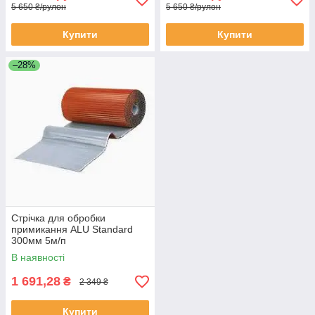
5 650 ₴/рулон
5 650 ₴/рулон
Купити
Купити
–28%
Стрічка для обробки
примикання ALU Standard
300мм 5м/п
В наявності
1 691,28
₴
2 349 ₴
Купити