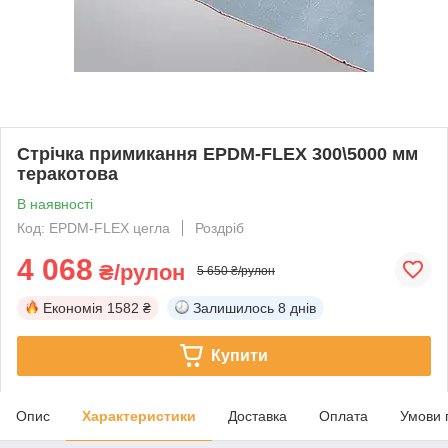
Стрічка примикання EPDM-FLEX 300\5000 мм
теракотова
В наявності
Код: EPDM-FLEX цегла
Роздріб
4 068
₴/рулон
5 650 ₴/рулон
Економія
1582 ₴
Залишилось
8 днів
Купити
Опис
Характеристики
Доставка
Оплата
Умови 