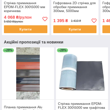
Стрічка примикання
Гофрована 2D стрічка для
Гофр
EPDM-FLEX 300\5000 мм
обробки примикання
обро
коричнева
300мм, 5000мм
300
4 068
₴/рулон
1 395
1 4
₴
1 410 ₴
5 650 ₴/рулон
Купити
Купити
Акційні пропозиції та новинки
–28%
–28%
Стрічка примикання EPDM-
Планка примикання Alu
FLEX 300\5000 мм графітова