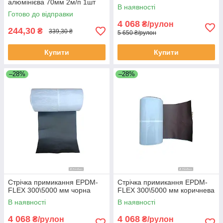
алюмінієва 70мм 2м/п 1шт
В наявності
Готово до відправки
4 068
₴/рулон
244,30
₴
339,30 ₴
5 650 ₴/рулон
Купити
Купити
–28%
–28%
Стрічка примикання EPDM-
Стрічка примикання EPDM-
FLEX 300\5000 мм чорна
FLEX 300\5000 мм коричнева
В наявності
В наявності
4 068
4 068
₴/рулон
₴/рулон