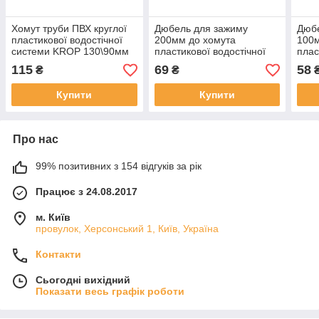
Хомут труби ПВХ круглої
Дюбель для зажиму
Дюб
пластикової водостічної
200мм до хомута
100м
системи KROP 130\90мм
пластикової водостічної
плас
системи KROP 130\90мм
сис
115
69
58
₴
₴
Купити
Купити
Про нас
99% позитивних з 154 відгуків за рік
Працює з 24.08.2017
м. Київ
провулок, Херсонський 1, Київ, Україна
Контакти
Сьогодні вихідний
Показати весь графік роботи