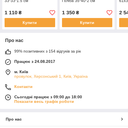
33*33*1.5 см
і хліба 35*40*2 см
61х3
1 110
1 350
2 5
₴
₴
Купити
Купити
Про нас
99% позитивних з 154 відгуків за рік
Працює з 24.08.2017
м. Київ
провулок, Херсонський 1, Київ, Україна
Контакти
Сьогодні працює з 09:00 до 18:00
Показати весь графік роботи
Про нас