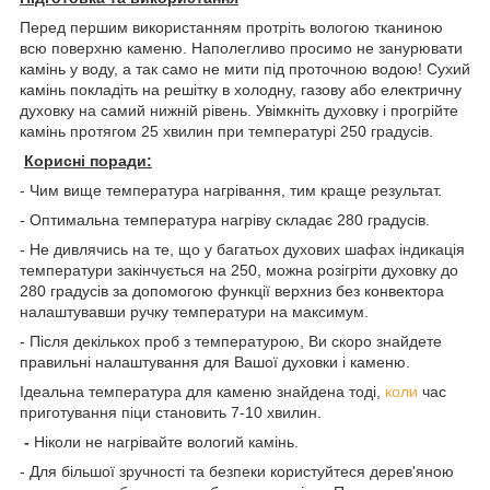
Перед першим використанням протріть вологою тканиною
всю поверхню каменю. Наполегливо просимо не занурювати
камінь у воду, а так само не мити під проточною водою! Сухий
камінь покладіть на решітку в холодну, газову або електричну
духовку на самий нижній рівень. Увімкніть духовку і прогрійте
камінь протягом 25 хвилин при температурі 250 градусів.
Корисні
поради
:
- Чим вище температура нагрівання, тим краще результат.
- Оптимальна температура нагріву складає 280 градусів.
- Не дивлячись на те, що у багатьох духових шафах індикація
температури закінчується на 250, можна розігріти духовку до
280 градусів за допомогою функції верхниз без конвектора
налаштувавши ручку температури на максимум.
- Після декількох проб з температурою, Ви скоро знайдете
правильні налаштування для Вашої духовки і каменю.
Ідеальна температура для каменю знайдена тоді,
коли
час
приготування піци становить 7-10 хвилин.
-
Ніколи не нагрівайте вологий камінь.
- Для більшої зручності та безпеки користуйтеся дерев'яною