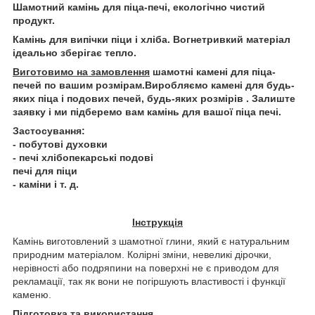
Шамотний камінь для піца-печі, екологічно чистий
продукт.
Камінь для випічки піци і хліба. Вогнетривкий матеріал
ідеально зберігає тепло.
Виготовимо на замовлення
шамотні камені для піца-
печей по вашим розмірам.Виробляємо камені для будь-
яких піца і подових печей, будь-яких розмірів . Залиште
заявку і ми підберемо вам камінь для вашої піца печі.
Застосування:
- побутові духовки
- печі хлібопекарські подові
печі для піци
- каміни і т. д.
Інструкція
Камінь виготовлений з шамотної глини, який є натуральним
природним матеріалом. Колірні зміни, невеликі дірочки,
нерівності або подряпини на поверхні не є приводом для
рекламації, так як вони не погіршують властивості і функції
каменю.
Підготовка
та
використання