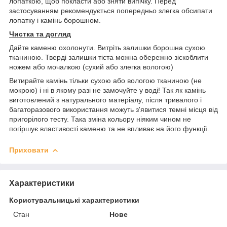
лопаткою, щоб покласти або зняти випічку. Перед
застосуванням рекомендується попередньо злегка обсипати
лопатку і камінь борошном.
Чистка
та
догляд
Дайте каменю охолонути. Витріть залишки борошна сухою
тканиною. Тверді залишки тіста можна обережно зіскоблити
ножем або мочалкою (сухий або злегка вологою)
Витирайте камінь тільки сухою або вологою тканиною (не
мокрою) і ні в якому разі не замочуйте у воді! Так як камінь
виготовлений з натурального матеріалу, після тривалого і
багаторазового використання можуть з'явитися темні місця від
пригорілого тесту. Така зміна кольору ніяким чином не
погіршує властивості каменю та не впливає на його функції.
Приховати
Характеристики
Користувальницькі характеристики
Стан
Нове