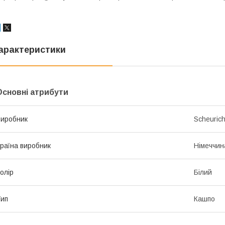
арактеристики
Основні атрибути
иробник
Scheuric
раїна виробник
Німеччин
олір
Білий
ип
Кашпо