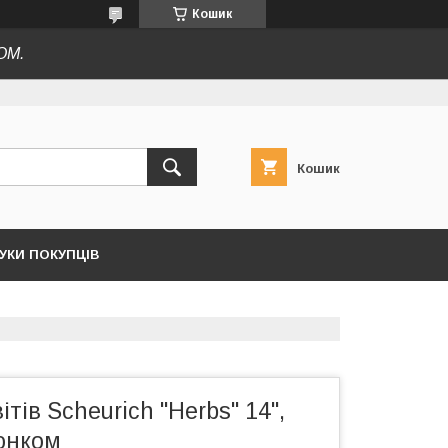
Кошик
ОМ.
Кошик
ГУКИ ПОКУПЦІВ
тів Scheurich "Herbs" 14",
люнком