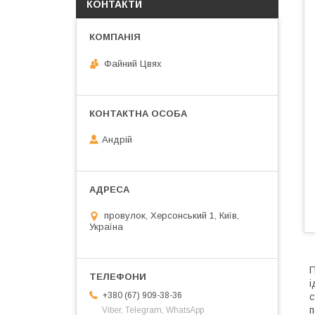
КОНТАКТИ
Файний Цвях
Андрій
провулок, Херсонський 1, Київ,
Україна
П
і
+380 (67) 909-38-36
с
п
Viber, Telegram, WhatsApp