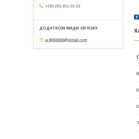
+380 (95) 851-55-03
Х
a.9093836@gmail.com
В
К
К
Т