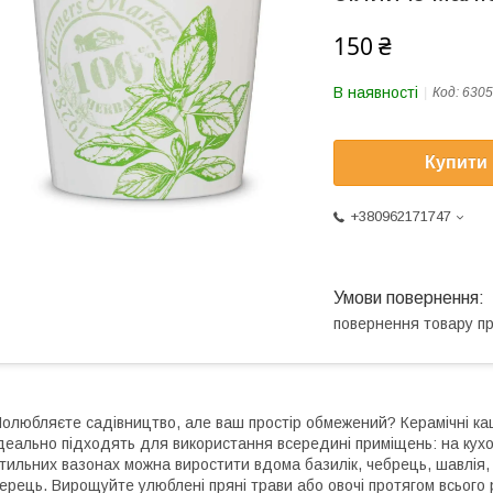
150 ₴
В наявності
Код:
6305
Купити
+380962171747
повернення товару п
олюбляєте садівництво, але ваш простір обмежений? Керамічні ка
деально підходять для використання всередині приміщень: на кухонн
тильних вазонах можна виростити вдома базилік, чебрець, шавлія, 
ерець. Вирощуйте улюблені пряні трави або овочі протягом всього 