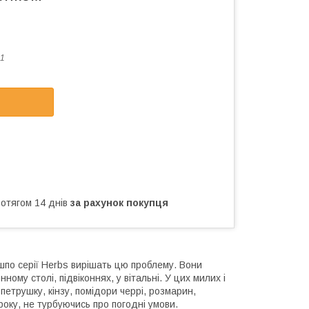
1
ротягом 14 днів
за рахунок покупця
шпо серії Herbs вирішать цю проблему. Вони
ому столі, підвіконнях, у вітальні. У цих милих і
петрушку, кінзу, помідори черрі, розмарин,
року, не турбуючись про погодні умови.