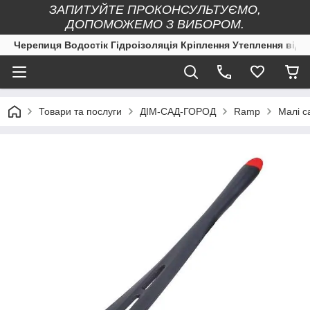
ЗАПИТУЙТЕ ПРОКОНСУЛЬТУЄМО,
ДОПОМОЖЕМО З ВИБОРОМ.
Черепиця Водостік Гідроізоляція Кріплення Утеплення від 
Товари та послуги
ДІМ-САД-ГОРОД
Ramp
Малі с