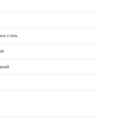
на сталь
ий
вний