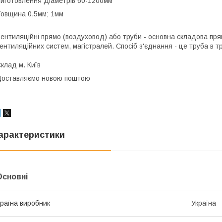
иготовлення Діаметрів 60-1200мм
овщина 0,5мм; 1мм
ентиляційні прямо (воздуховод) або труби - основна складова пря
ентиляційних систем, магістралей. Спосіб з'єднання - це труба в 
клад м. Київ
оставляємо новою поштою
арактеристики
Основні
раїна виробник
Україна