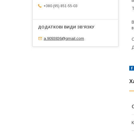
В
+380 (95) 851-55-03
Т
В
в
a.9093836@gmail.com
С
Д
Х
К