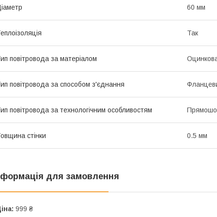
іаметр
60 мм
еплоізоляція
Так
ип повітровода за матеріалом
Оцинкова
ип повітровода за способом з'єднання
Фланцев
ип повітровода за технологічним особливостям
Прямошо
овщина стінки
0.5 мм
нформація для замовлення
іна:
999 ₴