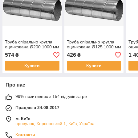
Труба спірально кругла
Труба спірально кругла
Труб
оцинкована Ø200 1000 мм
оцинкована Ø125 1000 мм
оцин
574
426
1 4
₴
₴
Купити
Купити
Про нас
99% позитивних з 154 відгуків за рік
Працює з 24.08.2017
м. Київ
провулок, Херсонський 1, Київ, Україна
Контакти