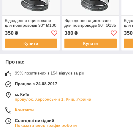
Відведення оцинковане
Відведення оцинковане
Відв
для повітроводів 90° Ø100
для повітроводів 90° Ø135
для 
350
380
350
₴
₴
Купити
Купити
Про нас
99% позитивних з 154 відгуків за рік
Працює з 24.08.2017
м. Київ
провулок, Херсонський 1, Київ, Україна
Контакти
Сьогодні вихідний
Показати весь графік роботи